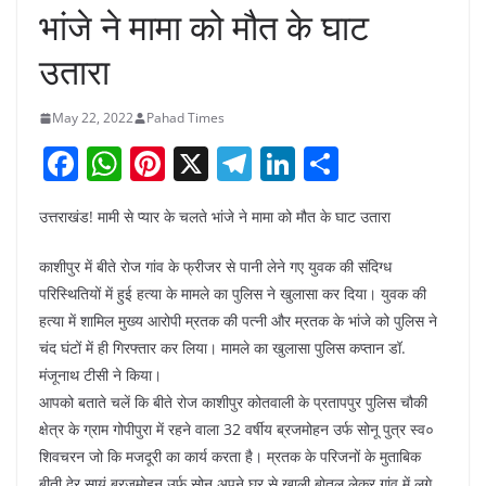
भांजे ने मामा को मौत के घाट
उतारा
May 22, 2022
Pahad Times
F
W
Pi
X
T
Li
S
a
h
nt
el
n
h
उत्तराखंड! मामी से प्यार के चलते भांजे ने मामा को मौत के घाट उतारा
c
at
er
e
k
ar
e
s
e
gr
e
e
काशीपुर में बीते रोज गांव के फ्रीजर से पानी लेने गए युवक की संदिग्ध
b
A
st
a
dI
परिस्थितियों में हुई हत्या के मामले का पुलिस ने खुलासा कर दिया। युवक की
हत्या में शामिल मुख्य आरोपी म्रतक की पत्नी और म्रतक के भांजे को पुलिस ने
o
p
m
n
चंद घंटों में ही गिरफ्तार कर लिया। मामले का खुलासा पुलिस कप्तान डॉ.
o
p
मंजूनाथ टीसी ने किया।
k
आपको बताते चलें कि बीते रोज काशीपुर कोतवाली के प्रतापपुर पुलिस चौकी
क्षेत्र के ग्राम गोपीपुरा में रहने वाला 32 वर्षीय ब्रजमोहन उर्फ सोनू पुत्र स्व०
शिवचरन जो कि मजदूरी का कार्य करता है। म्रतक के परिजनों के मुताबिक
बीती देर सायं ब्रजमोहन उर्फ सोनू अपने घर से खाली बोतल लेकर गांव में लगे