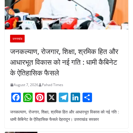
उत्तराखंड
जनकल्याण, रोजगार, शिक्षा, श्रमिक हित और
आधारभूत विकास को नई गति : धामी कैबिनेट
के ऐतिहासिक फैसले
August 7, 2026
Pahad Times
F
W
Pi
X
T
Li
S
a
h
nt
el
n
h
जनकल्याण, रोजगार, शिक्षा, श्रमिक हित और आधारभूत विकास को नई गति :
c
at
er
e
k
ar
धामी कैबिनेट के ऐतिहासिक फैसले देहरादून। उत्तराखंड सरकार
e
s
e
gr
e
e