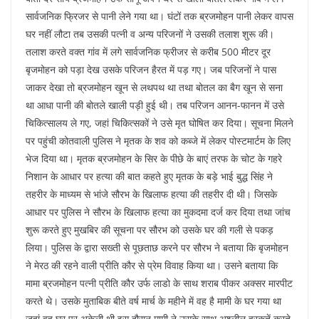
सार्वजनिक फ्रिजर से पानी लेने गया था। घंटों तक ब्रजमोहन पानी लेकर वापस
घर नहीं लौटा तब उसकी पत्नी व अन्य परिजनों ने उसकी तलाश शुरू की।
तलाश करते वक्त गांव में लगे सार्वजनिक फ्रीजर से करीब 500 मीटर दूर
बृजमोहन को पड़ा देख उसके परिजन हैरत में पड़ गए। जब परिजनों ने पास
जाकर देखा तो ब्रजमोहन खून से लथपथ था तथा बोतल का बैग खून से सना
था आधा पानी की बोतले खाली पड़ी हुई थी। तब परिजन आनन-फानन में उसे
चिकित्सालय ले गए, जहां चिकित्सकों ने उसे मृत घोषित कर दिया। सूचना मिलने
पर पहुंची कोतवाली पुलिस ने मृतक के शव को कब्जे में लेकर पोस्टमार्टम के लिए
भेज दिया था। मृतक ब्रजमोहन के सिर के पीछे के बाएं तरफ के चोट के गहरे
निशान के आधार पर हत्या की बात कहते हुए मृतक के बड़े भाई बुद्ध सिंह ने
तहरीर के माध्यम से भांजे सौरभ के खिलाफ हत्या की तहरीर दी थी। जिसके
आधार पर पुलिस ने सौरभ के खिलाफ हत्या का मुकदमा दर्ज कर दिया तथा जांच
शुरू करते हुए मुखबिर की सूचना पर सौरभ को उसके घर की गली से पकड़
लिया। पुलिस के द्वारा सख्ती से पूछताछ करने पर सौरभ ने बताया कि बृजमोहन
ने मेरठ की रहने वाली प्रीति कौर से प्रेम विवाह किया था। उसने बताया कि
मामा ब्रजमोहन पत्नी प्रीति कौर उर्फ लाडो के साथ शराब पीकर अक्सर मारपीट
करते थे। उसके मुताबिक बीते वर्ष मार्च के महीने में वह है मामी के घर गया था
जहां वह घर पर अकेली थी इस दौरान मामी ने उसके साथ अश्लील हरकतें करते