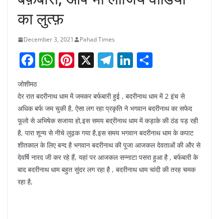
का लुत्फ़
December 3, 2021
Pahad Times
F
W
Pi
X
T
Li
S
a
h
nt
el
n
h
जोशीमठ
c
at
er
e
k
ar
देर रात बदरीनाथ धाम में जमकर बर्फबारी हुई , बदरीनाथ धाम में 2 इंच से
e
s
e
gr
e
e
अधिक बर्फ जम चुकी है, ऐसा लग रहा प्रकृति ने भगवान बदरीनाथ का सफेद
b
A
st
a
dI
फूलो से अभिषेक सजाया हो,इस समय बद्रीनाथ धाम में कड़ाके की ठंड पड़ रही
o
p
m
n
है, पारा शून्य से नीचे लुढ़क गया है,इस समय भगवान बदरीनाथ धाम के कपाट
शीतकाल के लिए बन्द है भगवान बदरीनाथ की पूजा आजकल देवताओं की और से
o
p
देवर्षि नारद जी कर रहे हैं, यहां पर आजकल सन्नाटा पसरा हुआ है , बर्फबारी के
k
बाद बदरीनाथ धाम बहुत सुंदर लग रहा है , बदरीनाथ धाम चांदी की तरह चमक
रहा है,