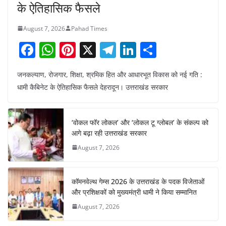
के ऐतिहासिक फैसले
August 7, 2026
Pahad Times
F
W
Pi
X
T
Li
S
a
h
nt
el
n
h
जनकल्याण, रोजगार, शिक्षा, श्रमिक हित और आधारभूत विकास को नई गति :
c
at
er
e
k
ar
धामी कैबिनेट के ऐतिहासिक फैसले देहरादून। उत्तराखंड सरकार
e
s
e
gr
e
e
b
A
st
a
dI
‘वोकल फॉर लोकल’ और ‘लोकल टू ग्लोबल’ के संकल्प को
o
p
m
n
आगे बढ़ा रही उत्तराखंड सरकार
o
p
August 7, 2026
k
कॉमनवेल्थ गेम्स 2026 के उत्तराखंड के पदक विजेताओं
और प्रशिक्षकों को मुख्यमंत्री धामी ने किया सम्मानित
August 7, 2026