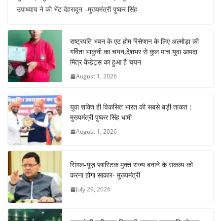
c
at
er
e
k
ar
उपाध्याय ने की भेंट देहरादून –मुख्यमंत्री पुष्कर सिंह
e
s
e
gr
e
e
b
A
st
a
dI
राष्ट्रपति भवन के एट होम रिसेप्शन के लिए अल्मोड़ा की
o
p
m
n
गर्विता भाकुनी का चयन,देशभर से कुल पांच युवा आपदा
o
p
मित्र कैडेट्स का हुआ है चयन
August 1, 2026
k
युवा शक्ति ही विकसित भारत की सबसे बड़ी ताकत :
मुख्यमंत्री पुष्कर सिंह धामी
August 1, 2026
सिंगल-यूज़ प्लास्टिक मुक्त राज्य बनाने के संकल्प को
करना होगा साकार- मुख्यमंत्री
July 29, 2026