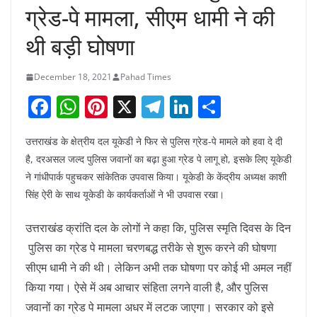
ग्रेड-पे मामला, सीएम धामी ने की
थी बड़ी घोषणा
December 18, 2021
Pahad Times
F
W
Pi
X
T
Li
S
a
h
nt
el
n
h
उत्तराखंड के क्षेत्रीय दल यूकेडी ने फिर से पुलिस ग्रेड-पे मामले को हवा दे दी
c
at
er
e
k
ar
है, दरअसल जल्द पुलिस जवानों का बढ़ा हुआ ग्रेड पे लागू हो, इसके लिए यूकेडी
e
s
e
gr
e
e
ने गांधीपार्क पहुचकर सांकेतिक उपवास किया। यूकेडी के केंद्रीय अध्यक्ष काशी
b
A
st
a
dI
सिंह ऐरी के साथ यूकेडी के कार्यकर्ताओं ने भी उपवास रखा।
o
p
m
n
उत्तराखंड क्रांति दल के लोगों ने कहा कि, पुलिस स्मृति दिवस के दिन
o
p
पुलिस का ग्रेड पे मामला चरणबद्ध तरीके से शुरू करने की घोषणा
k
सीएम धामी ने की थी। लेकिन अभी तक घोषणा पर कोई भी अमल नहीं
किया गया। ऐसे में अब आचार संहिता लगने वाली है, और पुलिस
जवानों का ग्रेड पे मामला अधर में लटक जाएगा। सरकार को इसे