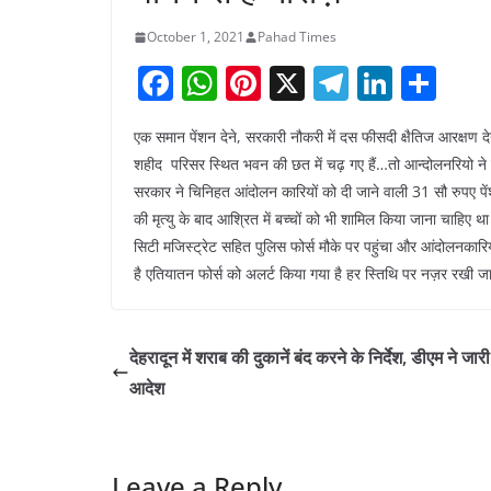
October 1, 2021
Pahad Times
F
W
Pi
X
T
Li
S
a
h
nt
el
n
h
एक समान पेंशन देने, सरकारी नौकरी में दस फीसदी क्षैतिज आरक्षण देन
c
at
er
e
k
ar
शहीद परिसर स्थित भवन की छत में चढ़ गए हैं…तो आन्दोलनरियो ने
e
s
e
gr
e
e
सरकार ने चिनिहत आंदोलन कारियों को दी जाने वाली 31 सौ रुपए पे
b
A
st
a
dI
की मृत्यु के बाद आश्रित में बच्चों को भी शामिल किया जाना चाहिए 
o
p
m
n
सिटी मजिस्ट्रेट सहित पुलिस फोर्स मौके पर पहुंचा और आंदोलनकारि
है एतियातन फोर्स को अलर्ट किया गया है हर स्तिथि पर नज़र रखी जा
o
p
k
देहरादून में शराब की दुकानें बंद करने के निर्देश, डीएम ने जार
आदेश
Leave a Reply