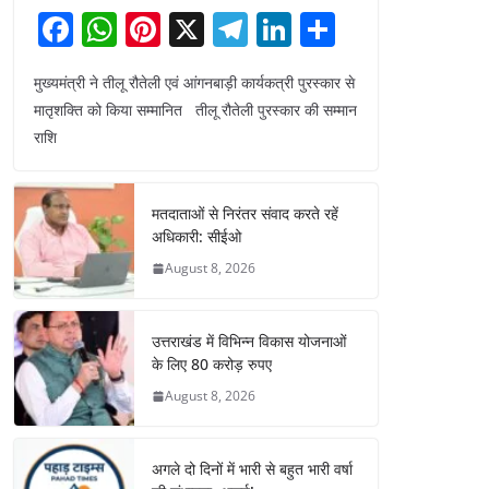
F
W
Pi
X
T
Li
S
a
h
nt
el
n
h
मुख्यमंत्री ने तीलू रौतेली एवं आंगनबाड़ी कार्यकत्री पुरस्कार से
c
at
er
e
k
ar
मातृशक्ति को किया सम्मानित तीलू रौतेली पुरस्कार की सम्मान
e
s
e
gr
e
e
राशि
b
A
st
a
dI
o
p
m
n
मतदाताओं से निरंतर संवाद करते रहें
o
p
अधिकारी: सीईओ
k
August 8, 2026
उत्तराखंड में विभिन्न विकास योजनाओं
के लिए 80 करोड़ रुपए
August 8, 2026
अगले दो दिनों में भारी से बहुत भारी वर्षा