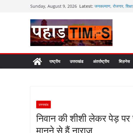
Skip
Latest:
जनकल्याण, रोजगार, शिक्ष
Sunday, August 9, 2026
to
कैबिनेट के ऐतिहासिक फैसल
मुख्यमंत्री ने तीलू रौतेली 
content
सम्मानित
मतदाताओं से निरंतर संवा
उत्तराखंड में विभिन्न वि
अगले दो दिनों में भारी से ब
राष्ट्रीय
उत्तराखंड
अंतर्राष्ट्रीय
बिज़नेस
उत्तराखंड
निवान की शीशी लेकर पेड़ पर च
मानने से हैं नाराज़