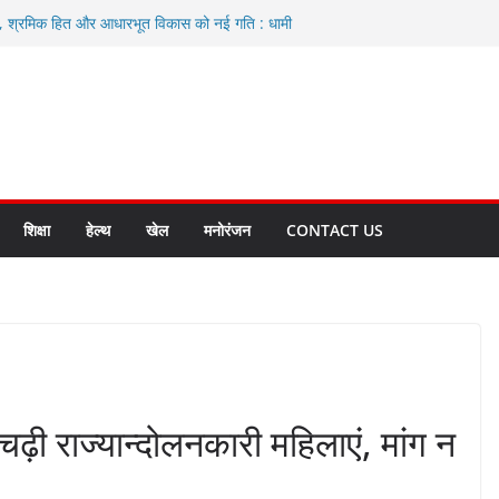
ा, श्रमिक हित और आधारभूत विकास को नई गति : धामी
े
एवं आंगनबाड़ी कार्यकत्री पुरस्कार से मातृशक्ति को किया
द करते रहें अधिकारी: सीईओ
कास योजनाओं के लिए 80 करोड़ रुपए
हुत भारी वर्षा की संभावना, अलर्ट!
शिक्षा
हेल्थ
खेल
मनोरंजन
CONTACT US
ढ़ी राज्यान्दोलनकारी महिलाएं, मांग न