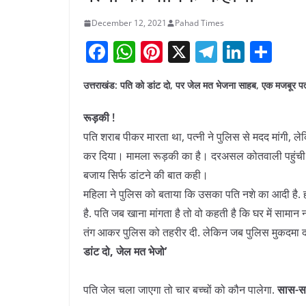
December 12, 2021
Pahad Times
F
W
Pi
X
T
Li
S
a
h
nt
el
n
h
उत्तराखंड: पति को डांट दो, पर जेल मत भेजना साहब, एक मजबूर पत
c
at
er
e
k
ar
e
s
e
gr
e
e
रूड़की !
b
A
st
a
dI
पति शराब पीकर मारता था, पत्नी ने पुलिस से मदद मांगी, ले
o
p
m
n
कर दिया। मामला रूड़की का है। दरअसल कोतवाली पहुंची म
बजाय सिर्फ डांटने की बात कही।
o
p
महिला ने पुलिस को बताया कि उसका पति नशे का आदी है. हफ
k
है. पति जब खाना मांगता है तो वो कहती है कि घर में सामान न
तंग आकर पुलिस को तहरीर दी. लेकिन जब पुलिस मुकदमा दर्ज
डांट दो, जेल मत भेजो’
पति जेल चला जाएगा तो चार बच्चों को कौन पालेगा.
सास-ससु