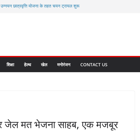
ी उन्नयन छात्रवृत्ति योजना के तहत चयन ट्रायल शुरू
 से स्वास्थ्य मंत्री सुबोध उनियाल व विधायक किशोर
सेप्शन के लिए अल्मोड़ा की गर्विता भाकुनी का
ा आपदा मित्र कैडेट्स का हुआ है चयन
ी सबसे बड़ी ताकत : मुख्यमंत्री पुष्कर सिंह धामी
ाज्य बनाने के संकल्प को करना होगा साकार- मुख्यमंत्री
शिक्षा
हेल्थ
खेल
मनोरंजन
CONTACT US
 पर जेल मत भेजना साहब, एक मजबूर