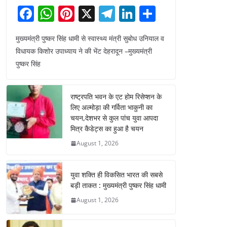
F
W
Pi
X
T
Li
S
a
h
nt
el
n
h
मुख्यमंत्री पुष्कर सिंह धामी से स्वास्थ्य मंत्री सुबोध उनियाल व
c
at
er
e
k
ar
विधायक किशोर उपाध्याय ने की भेंट देहरादून –मुख्यमंत्री
e
s
e
gr
e
e
पुष्कर सिंह
b
A
st
a
dI
o
p
m
n
राष्ट्रपति भवन के एट होम रिसेप्शन के
o
p
लिए अल्मोड़ा की गर्विता भाकुनी का
चयन,देशभर से कुल पांच युवा आपदा
k
मित्र कैडेट्स का हुआ है चयन
August 1, 2026
युवा शक्ति ही विकसित भारत की सबसे
बड़ी ताकत : मुख्यमंत्री पुष्कर सिंह धामी
August 1, 2026