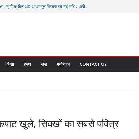
्षा, श्रमिक हित और आधारभूत विकास को नई गति : धामी
ैसले
ली एवं आंगनबाड़ी कार्यकत्री पुरस्कार से मातृशक्ति को किया
वाद करते रहें अधिकारी: सीईओ
 विकास योजनाओं के लिए 80 करोड़ रुपए
 बहुत भारी वर्षा की संभावना, अलर्ट!
शिक्षा
हेल्थ
खेल
मनोरंजन
CONTACT US
कपाट खुले, सिक्खों का सबसे पवित्र