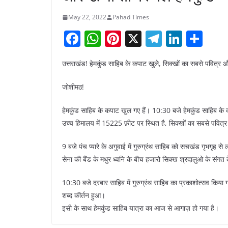
May 22, 2022
Pahad Times
F
W
Pi
X
T
Li
S
a
h
nt
el
n
h
उत्तराखंड! हेमकुंड साहिब के कपाट खुले, सिक्खों का सबसे पवित्र औ
c
at
er
e
k
ar
e
s
e
gr
e
e
जोशीमठ!
b
A
st
a
dI
हेमकुंड साहिब के कपाट खुल गए हैं। 10:30 बजे हेमकुंड साहिब के 
o
p
m
n
उच्च हिमालय में 15225 फ़ीट पर स्थित है, सिक्खों का सबसे पवित्र
o
p
9 बजे पंच प्यारे के अगुवाई में गुरुग्रंथ साहिब को सचखंड गृभगृह से
k
सेना की बैंड के मधुर ध्वनि के बीच हजारो सिक्ख श्रदालुओ के संगत 
10:30 बजे दरबार साहिब में गुरुग्रंथ साहिब का प्रकाशोत्सव क
शब्द कीर्तन हुआ।
इसी के साथ हेमकुंड साहिब यात्रा का आज से आगाज़ हो गया है।