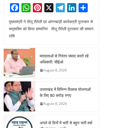
F
W
Pi
X
T
Li
S
a
h
nt
el
n
h
मुख्यमंत्री ने तीलू रौतेली एवं आंगनबाड़ी कार्यकत्री पुरस्कार से
c
at
er
e
k
ar
मातृशक्ति को किया सम्मानित तीलू रौतेली पुरस्कार की सम्मान
e
s
e
gr
e
e
राशि
b
A
st
a
dI
o
p
m
n
मतदाताओं से निरंतर संवाद करते रहें
o
p
अधिकारी: सीईओ
k
August 8, 2026
उत्तराखंड में विभिन्न विकास योजनाओं
के लिए 80 करोड़ रुपए
August 8, 2026
अगले दो दिनों में भारी से बहुत भारी वर्षा