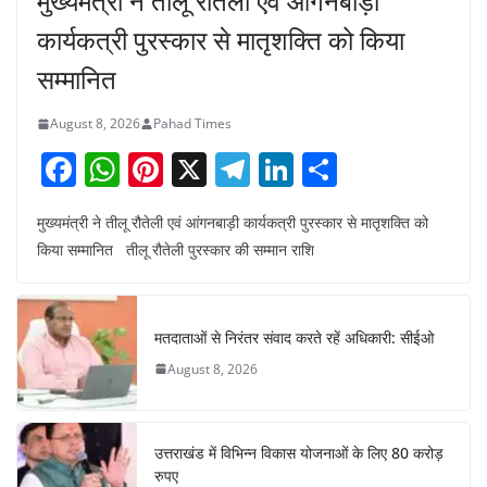
मुख्यमंत्री ने तीलू रौतेली एवं आंगनबाड़ी
कार्यकत्री पुरस्कार से मातृशक्ति को किया
सम्मानित
August 8, 2026
Pahad Times
F
W
Pi
X
T
Li
S
a
h
nt
el
n
h
मुख्यमंत्री ने तीलू रौतेली एवं आंगनबाड़ी कार्यकत्री पुरस्कार से मातृशक्ति को
c
at
er
e
k
ar
किया सम्मानित तीलू रौतेली पुरस्कार की सम्मान राशि
e
s
e
gr
e
e
b
A
st
a
dI
o
p
m
n
मतदाताओं से निरंतर संवाद करते रहें अधिकारी: सीईओ
o
p
August 8, 2026
k
उत्तराखंड में विभिन्न विकास योजनाओं के लिए 80 करोड़
रुपए