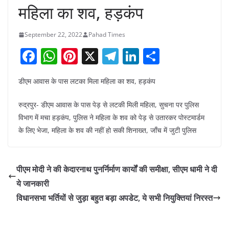
महिला का शव, हड़कंप
September 22, 2022
Pahad Times
F
W
Pi
X
T
Li
S
a
h
nt
el
n
h
डीएम आवास के पास लटका मिला महिला का शव, हड़कंप
c
at
er
e
k
ar
e
s
e
gr
e
e
रुद्रपुर- डीएम आवास के पास पेड़ से लटकी मिली महिला, सुचना पर पुलिस
b
A
st
a
dI
विभाग में मचा हड़कंप, पुलिस ने महिला के शव को पेड़ से उतारकर पोस्टमार्डम
के लिए भेजा, महिला के शव की नहीं हो सकी शिनाख्त, जाँच में जुटी पुलिस
o
p
m
n
o
p
k
पीएम मोदी ने की केदारनाथ पुनर्निर्माण कार्यों की समीक्षा, सीएम धामी ने दी
ये जानकारी
विधानसभा भर्तियों से जुड़ा बहुत बड़ा अपडेट, ये सभी नियुक्तियां निरस्त