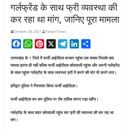
गर्लफ्रेंड के साथ फ्री व्यवस्था की
कर रहा था मांग, जानिए पूरा मामला
October 28, 2021
Pahad Times
F
W
Pi
X
T
Li
S
a
h
nt
el
n
h
उत्तराखंड के 1 जिले में फर्जी आईपीएस बनकर पहुंचा एक शख्स जिसके बाद
c
at
er
e
k
ar
मामला इतना ही नहीं बल्कि फर्जी आईपीएस कोतवाली पहुंचा और अपनी गर्लफ्रेंड
e
s
e
gr
e
e
के साथ पहुंचा गर्लफ्रेंड के साथ व्यवस्था फ्री में करने की मांग भी करने लगा।
b
A
st
a
dI
हरिद्वार पुलिस ने गिरफ्तार किया फर्जी आईपीएस।
o
p
m
n
o
p
फर्जी आईपीएस बन कर पुलिस पर रौब ग़ालिब करना पड़ा महँगा।
k
गर्लफ्रेंड के साथ शहर कोतवाली पहुंच कर फ्री की व्यवस्था की कर रहा था
मांग।