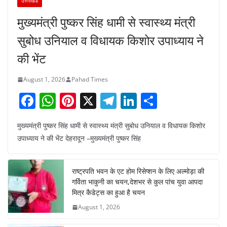
उत्तराखंड
मुख्यमंत्री पुष्कर सिंह धामी से स्वास्थ्य मंत्री
सुबोध उनियाल व विधायक किशोर उपाध्याय ने
की भेंट
August 1, 2026
Pahad Times
F
W
Pi
X
T
Li
S
a
h
nt
el
n
h
मुख्यमंत्री पुष्कर सिंह धामी से स्वास्थ्य मंत्री सुबोध उनियाल व विधायक किशोर
c
at
er
e
k
ar
उपाध्याय ने की भेंट देहरादून –मुख्यमंत्री पुष्कर सिंह
e
s
e
gr
e
e
b
A
st
a
dI
राष्ट्रपति भवन के एट होम रिसेप्शन के लिए अल्मोड़ा की
o
p
m
n
गर्विता भाकुनी का चयन,देशभर से कुल पांच युवा आपदा
o
p
मित्र कैडेट्स का हुआ है चयन
August 1, 2026
k