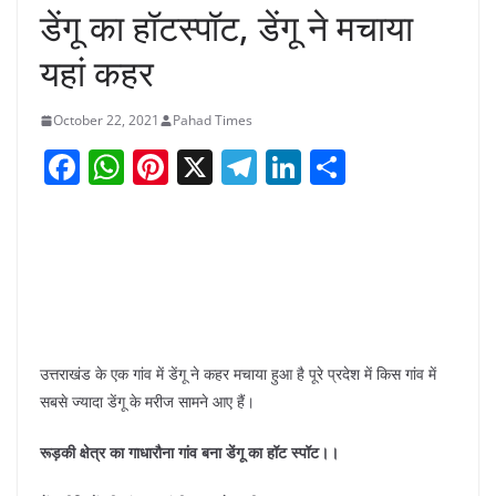
डेंगू का हॉटस्पॉट, डेंगू ने मचाया
यहां कहर
October 22, 2021
Pahad Times
F
W
Pi
X
T
Li
S
a
h
nt
el
n
h
c
at
er
e
k
ar
e
s
e
gr
e
e
b
A
st
a
dI
o
p
m
n
o
p
उत्तराखंड के एक गांव में डेंगू ने कहर मचाया हुआ है पूरे प्रदेश में किस गांव में
सबसे ज्यादा डेंगू के मरीज सामने आए हैं।
k
रूड़की क्षेत्र का गाधारौना गांव बना डेंगू का हॉट स्पॉट।।