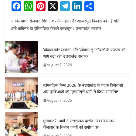
F
W
Pi
X
T
Li
S
a
h
nt
el
n
h
जनकल्याण, रोजगार, शिक्षा, श्रमिक हित और आधारभूत विकास को नई गति :
c
at
er
e
k
ar
धामी कैबिनेट के ऐतिहासिक फैसले देहरादून। उत्तराखंड सरकार
e
s
e
gr
e
e
b
A
st
a
dI
‘वोकल फॉर लोकल’ और ‘लोकल टू ग्लोबल’ के संकल्प को
o
p
m
n
आगे बढ़ा रही उत्तराखंड सरकार
o
p
August 7, 2026
k
कॉमनवेल्थ गेम्स 2026 के उत्तराखंड के पदक विजेताओं
और प्रशिक्षकों को मुख्यमंत्री धामी ने किया सम्मानित
August 7, 2026
मुख्यमंत्री धामी ने उत्तराखंड क्रीड़ा विश्वविद्यालय
गौलापार के निर्माण कार्यों की समीक्षा की
August 7, 2026