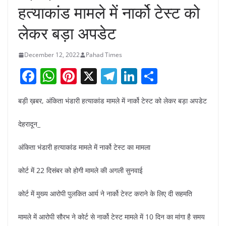
हत्याकांड मामले में नार्को टेस्ट को
लेकर बड़ा अपडेट
December 12, 2022
Pahad Times
F
W
Pi
X
T
Li
S
a
h
nt
el
n
h
बड़ी ख़बर, अंकिता भंडारी हत्याकांड मामले में नार्को टेस्ट को लेकर बड़ा अपडेट
c
at
er
e
k
ar
e
s
e
gr
e
e
देहरादून_
b
A
st
a
dI
अंकिता भंडारी हत्याकांड मामले में नार्को टेस्ट का मामला
o
p
m
n
o
p
कोर्ट में 22 दिसंबर को होगी मामले की अगली सुनवाई
k
कोर्ट में मुख्य आरोपी पुलकित आर्य ने नार्को टेस्ट कराने के लिए दी सहमति
मामले में आरोपी सौरभ ने कोर्ट से नार्को टेस्ट मामले में 10 दिन का मांगा है समय