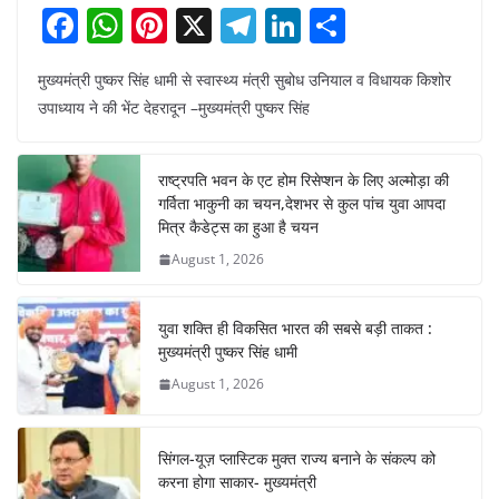
F
W
Pi
X
T
Li
S
a
h
nt
el
n
h
मुख्यमंत्री पुष्कर सिंह धामी से स्वास्थ्य मंत्री सुबोध उनियाल व विधायक किशोर
c
at
er
e
k
ar
उपाध्याय ने की भेंट देहरादून –मुख्यमंत्री पुष्कर सिंह
e
s
e
gr
e
e
b
A
st
a
dI
राष्ट्रपति भवन के एट होम रिसेप्शन के लिए अल्मोड़ा की
o
p
m
n
गर्विता भाकुनी का चयन,देशभर से कुल पांच युवा आपदा
o
p
मित्र कैडेट्स का हुआ है चयन
August 1, 2026
k
युवा शक्ति ही विकसित भारत की सबसे बड़ी ताकत :
मुख्यमंत्री पुष्कर सिंह धामी
August 1, 2026
सिंगल-यूज़ प्लास्टिक मुक्त राज्य बनाने के संकल्प को
करना होगा साकार- मुख्यमंत्री