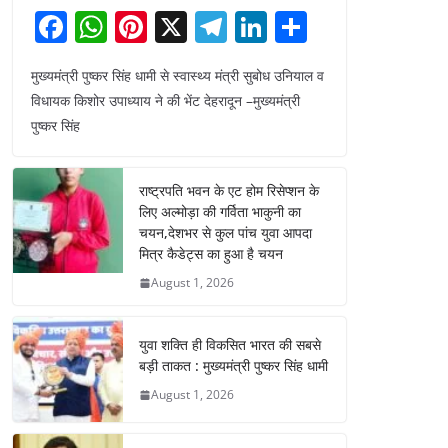
F
W
Pi
X
T
Li
S
a
h
nt
el
n
h
मुख्यमंत्री पुष्कर सिंह धामी से स्वास्थ्य मंत्री सुबोध उनियाल व
c
at
er
e
k
ar
विधायक किशोर उपाध्याय ने की भेंट देहरादून –मुख्यमंत्री
e
s
e
gr
e
e
पुष्कर सिंह
b
A
st
a
dI
o
p
m
n
राष्ट्रपति भवन के एट होम रिसेप्शन के
o
p
लिए अल्मोड़ा की गर्विता भाकुनी का
चयन,देशभर से कुल पांच युवा आपदा
k
मित्र कैडेट्स का हुआ है चयन
August 1, 2026
युवा शक्ति ही विकसित भारत की सबसे
बड़ी ताकत : मुख्यमंत्री पुष्कर सिंह धामी
August 1, 2026