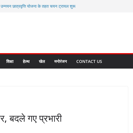
ी उन्नयन छात्रवृत्ति योजना के तहत चयन ट्रायल शुरू
 से स्वास्थ्य मंत्री सुबोध उनियाल व विधायक किशोर
सेप्शन के लिए अल्मोड़ा की गर्विता भाकुनी का
ा आपदा मित्र कैडेट्स का हुआ है चयन
ी सबसे बड़ी ताकत : मुख्यमंत्री पुष्कर सिंह धामी
ाज्य बनाने के संकल्प को करना होगा साकार- मुख्यमंत्री
शिक्षा
हेल्थ
खेल
मनोरंजन
CONTACT US
र, बदले गए प्रभारी