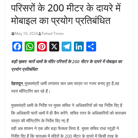
परिसरों के 200 मीटर के दायरे में
मोबाइल का प्रयोग प्रतिबंधित
May 16, 2024
Pahad Times
F
W
Pi
X
T
Li
S
a
h
nt
el
n
h
बड़ी ख़बर! चारों धामों के मंदिर परिसरों के 200 मीटर के दायरे में मोबाइल का
c
at
er
e
k
ar
प्रयोग प्रतिबंधित
e
s
e
gr
e
e
b
A
st
a
dI
देहरादून_
मुख्यमंत्री धामी लगातार चार धाम यात्रा पर नजर बनाए हुए हैं,वह
स्वयं मॉनिटरिंग कर रहे हैं।
o
p
m
n
o
p
मुख्यमंत्री धामी के निर्देश पर मुख्य सचिव ने अधिकारियों को यह निर्देश दिए है
k
कि अधिकारी चारों धामों में ही कैंप करेंगे. सचिव स्तर के अधिकारियों को चारधाम
यात्रा की मॉनिटरिंग के निर्देश दिए गए हैं
वही अब शासन ने एक और बड़ा फैसला लिया है. मुख्य सचिव राधा रतूड़ी ने
निर्देश दिए हैं कि चारधाम में मंदिरों के 200 मीटर के दायरे में किसी तरह के