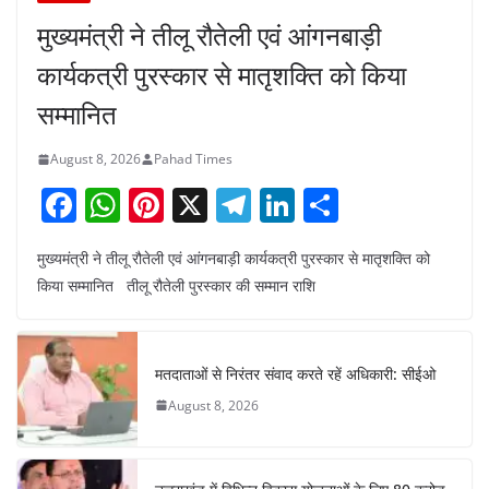
मुख्यमंत्री ने तीलू रौतेली एवं आंगनबाड़ी
कार्यकत्री पुरस्कार से मातृशक्ति को किया
सम्मानित
August 8, 2026
Pahad Times
F
W
Pi
X
T
Li
S
a
h
nt
el
n
h
मुख्यमंत्री ने तीलू रौतेली एवं आंगनबाड़ी कार्यकत्री पुरस्कार से मातृशक्ति को
c
at
er
e
k
ar
किया सम्मानित तीलू रौतेली पुरस्कार की सम्मान राशि
e
s
e
gr
e
e
b
A
st
a
dI
o
p
m
n
मतदाताओं से निरंतर संवाद करते रहें अधिकारी: सीईओ
o
p
August 8, 2026
k