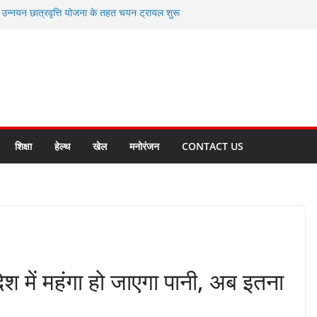
ी उन्नयन छात्रवृत्ति योजना के तहत चयन ट्रायल शुरू
 से स्वास्थ्य मंत्री सुबोध उनियाल व विधायक किशोर
सेप्शन के लिए अल्मोड़ा की गर्विता भाकुनी का
ा आपदा मित्र कैडेट्स का हुआ है चयन
ी सबसे बड़ी ताकत : मुख्यमंत्री पुष्कर सिंह धामी
ाज्य बनाने के संकल्प को करना होगा साकार- मुख्यमंत्री
शिक्षा
हेल्थ
खेल
मनोरंजन
CONTACT US
देश में महंगा हो जाएगा पानी, अब इतना