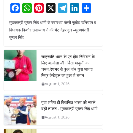
F
W
Pi
X
T
Li
S
a
h
nt
el
n
h
मुख्यमंत्री पुष्कर सिंह धामी से स्वास्थ्य मंत्री सुबोध उनियाल व
c
at
er
e
k
ar
विधायक किशोर उपाध्याय ने की भेंट देहरादून –मुख्यमंत्री
e
s
e
gr
e
e
पुष्कर सिंह
b
A
st
a
dI
o
p
m
n
राष्ट्रपति भवन के एट होम रिसेप्शन के
o
p
लिए अल्मोड़ा की गर्विता भाकुनी का
चयन,देशभर से कुल पांच युवा आपदा
k
मित्र कैडेट्स का हुआ है चयन
August 1, 2026
युवा शक्ति ही विकसित भारत की सबसे
बड़ी ताकत : मुख्यमंत्री पुष्कर सिंह धामी
August 1, 2026