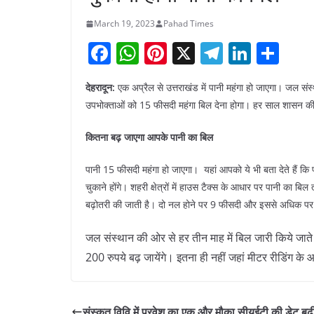
March 19, 2023
Pahad Times
F
W
Pi
X
T
Li
S
a
h
nt
el
n
h
देहरादून:
एक अप्रैल से उत्तराखंड में पानी महंगा हो जाएगा। जल स
c
at
er
e
k
ar
उपभोक्ताओं को 15 फीसदी महंगा बिल देना होगा। हर साल शासन की ओर
e
s
e
gr
e
e
b
A
st
a
dI
कितना बढ़ जाएगा आपके पानी का बिल
o
p
m
n
पानी 15 फीसदी महंगा हो जाएगा। यहां आपको ये भी बता देते हैं कि
o
p
चुकाने होंगे। शहरी क्षेत्रों में हाउस टैक्स के आधार पर पानी का बिल तय
k
बढ़ोतरी की जाती है। दो नल होने पर 9 फीसदी और इससे अधिक पर 1
जल संस्थान की ओर से हर तीन माह में बिल जारी किये जाते है
200 रुपये बढ़ जायेंगे। इतना ही नहीं जहां मीटर रीडिंग
संस्कृत विवि में प्रवेश का एक और मौका,सीयूईटी की डेट बढी