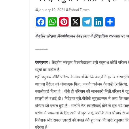
January 19, 2024
Pahad Times
F
W
Pi
X
T
Li
S
a
h
nt
el
n
h
केंद्रीय संस्कृत विश्वविद्यालय देवप्रयाग में ऐतिहासिक सफलता पर जश
c
at
er
e
k
ar
e
s
e
gr
e
e
———-
b
A
st
a
dI
देवप्रयाग
। केंद्रीय संस्कृत विश्वविद्यालय श्री रघुनाथ कीर्ति परिसर
o
p
m
n
खुशी का माहौल है।
o
p
श्री रघुनाथ कीर्ति परिसर के आचार्य के 14 छात्रों ने इस बार राष्ट्रीय
k
आकाश गैरोला को जेआरएफ मिला, जबकि धनंजय देवराडी़ (साहित्य), गिर
क्वालीफाई किया है। जैसे ही परिणाम की जानकारी मिली,परिसर में खुशी
छात्रों को बधाई दी। निदेशक प्रो.पीवीबी सुब्रह्मण्यम ने कहा कि 
परिसर को प्राप्त हुयी है। उन्होंने नेट क्वालीफाई होने से छूट गय
परीक्षा में सफलता के लिए अभी से जुट जाएं, क्योंकि तीन चौथाई से 
निदेशक और सफल छात्रों को बधाई देते हुए कहा कि श्री रघुनाथ कीर्त
प्रेरणा है।