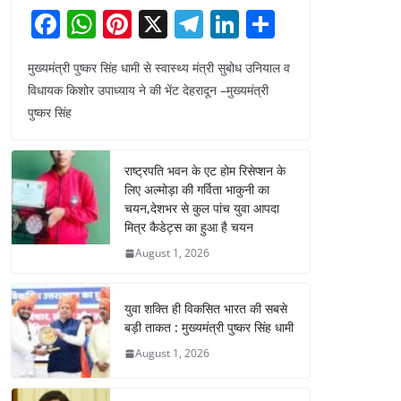
F
W
Pi
X
T
Li
S
a
h
nt
el
n
h
मुख्यमंत्री पुष्कर सिंह धामी से स्वास्थ्य मंत्री सुबोध उनियाल व
c
at
er
e
k
ar
विधायक किशोर उपाध्याय ने की भेंट देहरादून –मुख्यमंत्री
e
s
e
gr
e
e
पुष्कर सिंह
b
A
st
a
dI
o
p
m
n
राष्ट्रपति भवन के एट होम रिसेप्शन के
o
p
लिए अल्मोड़ा की गर्विता भाकुनी का
चयन,देशभर से कुल पांच युवा आपदा
k
मित्र कैडेट्स का हुआ है चयन
August 1, 2026
युवा शक्ति ही विकसित भारत की सबसे
बड़ी ताकत : मुख्यमंत्री पुष्कर सिंह धामी
August 1, 2026