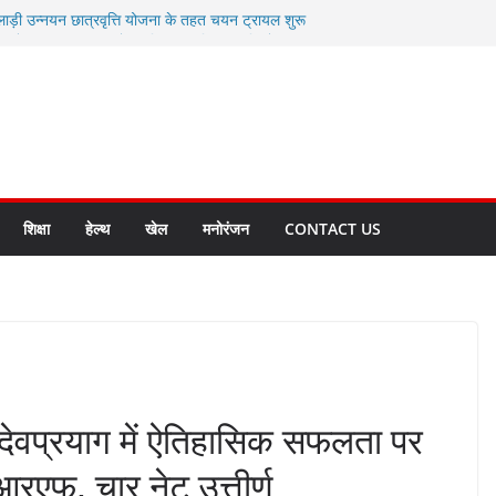
लाड़ी उन्नयन छात्रवृत्ति योजना के तहत चयन ट्रायल शुरू
 धामी से स्वास्थ्य मंत्री सुबोध उनियाल व विधायक किशोर
म रिसेप्शन के लिए अल्मोड़ा की गर्विता भाकुनी का
 युवा आपदा मित्र कैडेट्स का हुआ है चयन
रत की सबसे बड़ी ताकत : मुख्यमंत्री पुष्कर सिंह धामी
क्त राज्य बनाने के संकल्प को करना होगा साकार- मुख्यमंत्री
शिक्षा
हेल्थ
खेल
मनोरंजन
CONTACT US
लय देवप्रयाग में ऐतिहासिक सफलता पर
आरएफ, चार नेट उत्तीर्ण