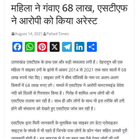
महिला ने गंवाए 68 लाख, एसटीएफ
ने आरोपी को किया अरेस्ट
August 14, 2021
Pahad Times
F
W
Pi
X
T
Li
S
a
h
nt
el
n
h
उत्तराखंड एसटीएफ के हाथ एक और बड़ी सफलता लगी है। देहरादून की एक
c
at
er
e
k
ar
महिला ने साइबर ठगों के झांसे में आकर 2014 से 2021 तक सात सालों में 68
e
s
e
gr
e
e
लाख रुपये गंवा दिए। साइबर ठगों ने बीमा पॉलिसी के नाम पर अलग-अलग
b
A
st
a
dI
किश्तों में 68 लाख रुपए ठगे। मामले में एसटीएफ ने आरोपी मास्टरमाइंड देवेश
o
p
m
n
नंदी को दिल्ली से गिरफ्तार किया है। गिरोह में शामिल अन्य लोगों की भी
एसटीएफ तलाश कर रही है। साथ ही और लोगों के साथ भी इस तरीके की ठगी
o
p
होने की संभावना को देखते हुए एसटीएफ जांच कर रही है।
k
एसटीएफ द्वारा मिली जानकारी के मुताबिक यह साइबर ठग डेटा प्रोवाइडर
साइट्स के संपर्क में भी रहते हैं जिनके पास लोगों के फ़ोन नंबर सहित उनकी पूरी
जानकारी होती है। इन साइट्स से ये ठग बहुत कम पैसे देकर लोगों की पूरी