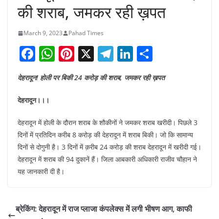
की शराब, जमकर रही ख़पत
March 9, 2023
Pahad Times
F
W
Pi
X
T
Li
S
a
h
nt
el
n
h
देहरादून! होली पर बिकी 24 करोड़ की शराब, जमकर रही ख़पत
c
at
er
e
k
ar
e
s
e
gr
e
e
देहरादून।।।
b
A
st
a
dI
देहरादून में होली के दौरान शराब के शौकीनों ने जमकर शराब खरीदी। पिछले 3
o
p
m
n
दिनों में प्रतिदिन करीब 8 करोड़ की देहरादून में शराब बिकी। जो कि सामान्य
o
p
दिनों से दोगुनी है। 3 दिनों में क़रीब 24 करोड़ की शराब देहरादून में खरीदी गई।
k
देहरादून में शराब की 94 दुकानें हैं। जिला आबकारी अधिकारी राजीव चौहान ने
यह जानकारी दी है।
ब्रेकिंग: देहरादून में राज प्लाजा कंपलेक्स में लगी भीषण आग, काफी