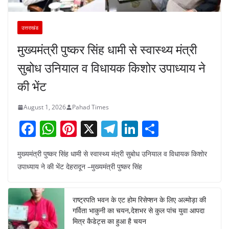
उत्तराखंड
मुख्यमंत्री पुष्कर सिंह धामी से स्वास्थ्य मंत्री
सुबोध उनियाल व विधायक किशोर उपाध्याय ने
की भेंट
August 1, 2026
Pahad Times
F
W
Pi
X
T
Li
S
a
h
nt
el
n
h
मुख्यमंत्री पुष्कर सिंह धामी से स्वास्थ्य मंत्री सुबोध उनियाल व विधायक किशोर
c
at
er
e
k
ar
उपाध्याय ने की भेंट देहरादून –मुख्यमंत्री पुष्कर सिंह
e
s
e
gr
e
e
b
A
st
a
dI
राष्ट्रपति भवन के एट होम रिसेप्शन के लिए अल्मोड़ा की
o
p
m
n
गर्विता भाकुनी का चयन,देशभर से कुल पांच युवा आपदा
o
p
मित्र कैडेट्स का हुआ है चयन