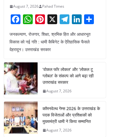
August 7, 2026
Pahad Times
F
W
Pi
X
T
Li
S
a
h
nt
el
n
h
जनकल्याण, रोजगार, शिक्षा, श्रमिक हित और आधारभूत
c
at
er
e
k
ar
विकास को नई गति : धामी कैबिनेट के ऐतिहासिक फैसले
e
s
e
gr
e
e
देहरादून। उत्तराखंड सरकार
b
A
st
a
dI
o
p
m
n
‘वोकल फॉर लोकल’ और ‘लोकल टू
o
p
ग्लोबल’ के संकल्प को आगे बढ़ा रही
उत्तराखंड सरकार
k
August 7, 2026
कॉमनवेल्थ गेम्स 2026 के उत्तराखंड के
पदक विजेताओं और प्रशिक्षकों को
मुख्यमंत्री धामी ने किया सम्मानित
August 7, 2026