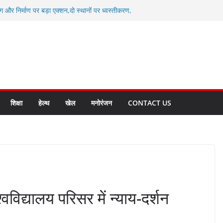
ग और निर्माण पर बड़ा एक्शन,दो स्थानों पर ध्वस्तीकरण,
माण सील
्षा, श्रमिक हित और आधारभूत विकास को नई गति : धामी
सले
कल टू ग्लोबल’ के संकल्प को आगे बढ़ा रही उत्तराखंड
े उत्तराखंड के पदक विजेताओं और प्रशिक्षकों को
सम्मानित
ाखंड क्रीड़ा विश्वविद्यालय गौलापार के निर्माण कार्यों की
शिक्षा
हेल्थ
खेल
मनोरंजन
CONTACT US
श्वविद्यालय परिसर में न्याय-दर्शन