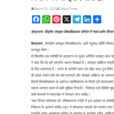
March 24, 2023
Pahad Times
F
W
Pi
X
T
Li
S
a
h
nt
el
n
h
देवप्रयाग: केंद्रीय संस्कृत विश्वविद्यालय परिसर में न्याय-दर्शन विभाग 
c
at
er
e
k
ar
e
s
e
gr
e
e
देवप्रयाग_
केन्द्रीय संस्कृत विश्वविद्यालय, श्री रघुनाथ कीर्ति परिसर 
b
A
st
a
dI
प्रस्तुत किये।
दो दिवसीय इस संगोष्ठी के उद्घाटन पर मुख्य अतिथि जवाहर लाल नेहरू व
o
p
m
n
ने कहा कि वेद हमें राष्ट्रीय भावना सिखाते हैं। संस्कृत साहित्य रा
o
p
के लिए आवश्यक है। भारत के प्राचीन ज्ञान का लोहा आज पूरा विश्व 
k
की इच्छा रखने वाले को यहां शास्त्रों और संस्कृत साहित्य का अध
दिल्ली विश्वविद्यालय के आर्यभट महाविद्यालय के हिन्दी प्रो देवप्रकाश
भावना जाग्रत करने में बड़ी भूमिका निभायी। निदेशक प्रो.पीवीबी सुब्र
सभी माध्यमों से राष्ट्रसेवा में योगदान देना चाहिए।
न्याय विभाग संयोजक डॉ. सच्चिदानन्द स्नेही ने इस अवसर पर संगोष्ठी
निकेतन के आचार्य संजीव भट्ट ने शोधपत्र वाचकों को प्रमाण पत्र
भारतीय दर्शन अनुसंधान परिषद के सहयोग से ’भारतीय दर्शन, साहित्य एव