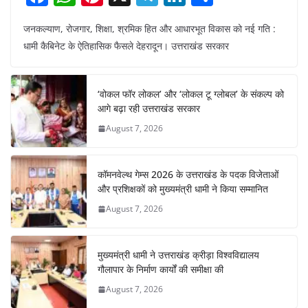
a
h
nt
el
n
h
जनकल्याण, रोजगार, शिक्षा, श्रमिक हित और आधारभूत विकास को नई गति :
c
at
er
e
k
ar
धामी कैबिनेट के ऐतिहासिक फैसले देहरादून। उत्तराखंड सरकार
e
s
e
gr
e
e
b
A
st
a
dI
‘वोकल फॉर लोकल’ और ‘लोकल टू ग्लोबल’ के संकल्प को
o
p
m
n
आगे बढ़ा रही उत्तराखंड सरकार
o
p
August 7, 2026
k
कॉमनवेल्थ गेम्स 2026 के उत्तराखंड के पदक विजेताओं
और प्रशिक्षकों को मुख्यमंत्री धामी ने किया सम्मानित
August 7, 2026
मुख्यमंत्री धामी ने उत्तराखंड क्रीड़ा विश्वविद्यालय
गौलापार के निर्माण कार्यों की समीक्षा की
August 7, 2026