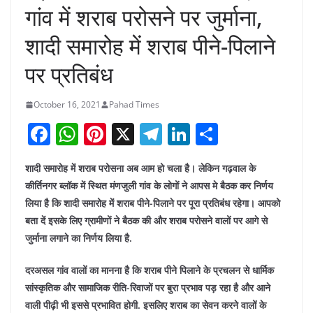
गांव में शराब परोसने पर जुर्माना,
शादी समारोह में शराब पीने-पिलाने
पर प्रतिबंध
October 16, 2021
Pahad Times
F
W
Pi
X
T
Li
S
a
h
nt
el
n
h
शादी समारोह में शराब परोसना अब आम हो चला है। लेकिन गढ़वाल के
c
at
er
e
k
ar
कीर्तिनगर ब्लॉक में स्थित मंणजुली गांव के लोगों ने आपस मे बैठक कर निर्णय
e
s
e
gr
e
e
लिया है कि शादी समारोह में शराब पीने-पिलाने पर पूरा प्रतिबंध रहेगा। आपको
b
A
st
a
dI
बता दें इसके लिए ग्रामीणों ने बैठक की और शराब परोसने वालों पर आगे से
o
p
m
n
जुर्माना लगाने का निर्णय लिया है.
o
p
दरअसल गांव वालों का मानना है कि शराब पीने पिलाने के प्रचलन से धार्मिक
k
सांस्कृतिक और सामाजिक रीति-रिवाजों पर बुरा प्रभाव पड़ रहा है और आने
वाली पीढ़ी भी इससे प्रभावित होगी. इसलिए शराब का सेवन करने वालों के