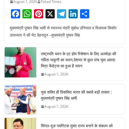
August 1, 2026
Pahad Times
F
W
Pi
X
T
Li
S
a
h
nt
el
n
h
मुख्यमंत्री पुष्कर सिंह धामी से स्वास्थ्य मंत्री सुबोध उनियाल व विधायक किशोर
c
at
er
e
k
ar
उपाध्याय ने की भेंट देहरादून –मुख्यमंत्री पुष्कर सिंह
e
s
e
gr
e
e
b
A
st
a
dI
राष्ट्रपति भवन के एट होम रिसेप्शन के लिए अल्मोड़ा की
o
p
m
n
गर्विता भाकुनी का चयन,देशभर से कुल पांच युवा आपदा
o
p
मित्र कैडेट्स का हुआ है चयन
August 1, 2026
k
युवा शक्ति ही विकसित भारत की सबसे बड़ी ताकत :
मुख्यमंत्री पुष्कर सिंह धामी
August 1, 2026
सिंगल-यूज़ प्लास्टिक मुक्त राज्य बनाने के संकल्प को