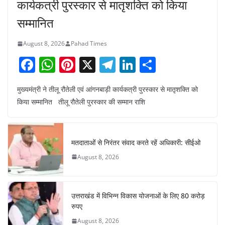
कार्यकत्री पुरस्कार से मातृशक्ति को किया
सम्मानित
August 8, 2026
Pahad Times
F
W
Pi
X
T
Li
S
a
h
nt
el
n
h
मुख्यमंत्री ने तीलू रौतेली एवं आंगनबाड़ी कार्यकत्री पुरस्कार से मातृशक्ति को
c
at
er
e
k
ar
किया सम्मानित तीलू रौतेली पुरस्कार की सम्मान राशि
e
s
e
gr
e
e
b
A
st
a
dI
o
p
m
n
मतदाताओं से निरंतर संवाद करते रहें अधिकारी: सीईओ
o
p
August 8, 2026
k
उत्तराखंड में विभिन्न विकास योजनाओं के लिए 80 करोड़
रुपए
August 8, 2026