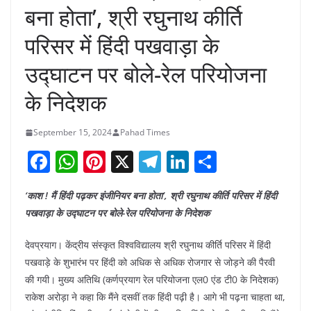
बना होता’, श्री रघुनाथ कीर्ति
परिसर में हिंदी पखवाड़ा के
उद्घाटन पर बोले-रेल परियोजना
के निदेशक
September 15, 2024
Pahad Times
F
W
Pi
X
T
Li
S
a
h
nt
el
n
h
‘काश ! मैं हिंदी पढ़कर इंजीनियर बना होता’, श्री रघुनाथ कीर्ति परिसर में हिंदी
c
at
er
e
k
ar
पखवाड़ा के उद्घाटन पर बोले-रेल परियोजना के निदेशक
e
s
e
gr
e
e
b
A
st
a
dI
देवप्रयाग। केंद्रीय संस्कृत विश्वविद्यालय श्री रघुनाथ कीर्ति परिसर में हिंदी
पखवाड़े के शुभारंभ पर हिंदी को अधिक से अधिक रोजगार से जोड़ने की पैरवी
o
p
m
n
की गयी। मुख्य अतिथि (कर्णप्रयाग रेल परियोजना एल0 एंड टी0 के निदेशक)
o
p
राकेश अरोड़ा ने कहा कि मैंने दसवीं तक हिंदी पढ़ी है। आगे भी पढ़ना चाहता था,