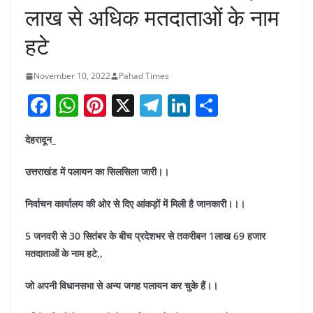
लाख से अधिक मतदाताओं के नाम
हटे
November 10, 2022
Pahad Times
F
W
Pi
X
T
Li
S
a
h
nt
el
n
h
देहरादून_
c
at
er
e
k
ar
e
s
e
gr
e
e
उत्तराखंड में पलायन का सिलसिला जारी।।
b
A
st
a
dI
निर्वाचन कार्यालय की ओर से दिए आंकड़ों में मिली है जानकारी।।।
o
p
m
n
o
p
5 जनवरी से 30 सितंबर के बीच प्रदेशभर से तकरीबन 1लाख 69 हजार
मतदाताओं के नाम हटे,,
k
जो अपनी विधानसभा से अन्य जगह पलायन कर चुके हैं।।