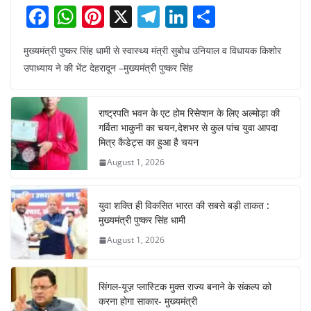
F
W
Pi
X
T
Li
S
a
h
nt
el
n
h
मुख्यमंत्री पुष्कर सिंह धामी से स्वास्थ्य मंत्री सुबोध उनियाल व विधायक किशोर
c
at
er
e
k
ar
उपाध्याय ने की भेंट देहरादून –मुख्यमंत्री पुष्कर सिंह
e
s
e
gr
e
e
b
A
st
a
dI
राष्ट्रपति भवन के एट होम रिसेप्शन के लिए अल्मोड़ा की
o
p
m
n
गर्विता भाकुनी का चयन,देशभर से कुल पांच युवा आपदा
o
p
मित्र कैडेट्स का हुआ है चयन
August 1, 2026
k
युवा शक्ति ही विकसित भारत की सबसे बड़ी ताकत :
मुख्यमंत्री पुष्कर सिंह धामी
August 1, 2026
सिंगल-यूज़ प्लास्टिक मुक्त राज्य बनाने के संकल्प को
करना होगा साकार- मुख्यमंत्री