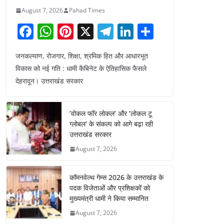
August 7, 2026
Pahad Times
F
W
Pi
X
T
Li
S
a
h
nt
el
n
h
जनकल्याण, रोजगार, शिक्षा, श्रमिक हित और आधारभूत
c
at
er
e
k
ar
विकास को नई गति : धामी कैबिनेट के ऐतिहासिक फैसले
e
s
e
gr
e
e
देहरादून। उत्तराखंड सरकार
b
A
st
a
dI
o
p
m
n
‘वोकल फॉर लोकल’ और ‘लोकल टू
o
p
ग्लोबल’ के संकल्प को आगे बढ़ा रही
उत्तराखंड सरकार
k
August 7, 2026
कॉमनवेल्थ गेम्स 2026 के उत्तराखंड के
पदक विजेताओं और प्रशिक्षकों को
मुख्यमंत्री धामी ने किया सम्मानित
August 7, 2026