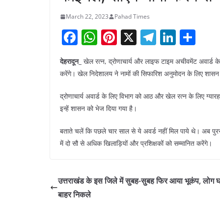
March 22, 2023
Pahad Times
F
W
Pi
X
T
Li
S
a
h
nt
el
n
h
देहरादून_
खेल रत्न, द्रोणाचार्य और लाइफ टाइम अचीवमेंट अवार्ड के ल
c
at
er
e
k
ar
करेंगे। खेल निदेशालय ने नामों की सिफारिश अनुमोदन के लिए शासन
e
s
e
gr
e
e
b
A
st
a
dI
द्रोणाचार्य अवार्ड के लिए विभाग को आठ और खेल रत्न के लिए ग्या
इन्हें शासन को भेज दिया गया है।
o
p
m
n
o
p
बताते चलें कि पछले चार साल से ये अवर्ड नहीं मिल पाये थे। अब पुर
k
में दो सौ से अधिक खिलाड़ियों और प्रशिक्षकों को सम्मानित करेंगे।
उत्तराखंड के इस जिले में सुबह-सुबह फिर आया भूकंप, लोग घर
बाहर निकले