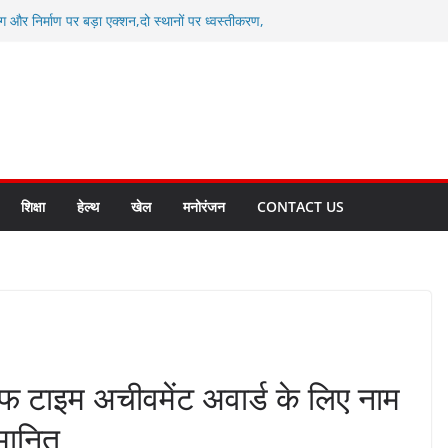
ग और निर्माण पर बड़ा एक्शन,दो स्थानों पर ध्वस्तीकरण,
माण सील
्षा, श्रमिक हित और आधारभूत विकास को नई गति : धामी
सले
कल टू ग्लोबल’ के संकल्प को आगे बढ़ा रही उत्तराखंड
े उत्तराखंड के पदक विजेताओं और प्रशिक्षकों को
सम्मानित
ाखंड क्रीड़ा विश्वविद्यालय गौलापार के निर्माण कार्यों की
शिक्षा
हेल्थ
खेल
मनोरंजन
CONTACT US
इफ टाइम अचीवमेंट अवार्ड के लिए नाम
मानित