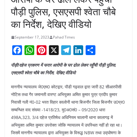
पौड़ी पुलिस, एसएसपी श्वेता चौबे
का निर्देश, देखिए वीडियो
September 17, 2023
Pahad Times
F
W
Pi
X
T
Li
S
a
h
nt
el
n
h
पौड़ी!दहेज प्रकरण में फरार आरोपी के घर ढोल लेकर पहुँची पौड़ी पुलिस,
c
at
er
e
k
ar
एसएसपी श्वेता चौबे का निर्देश, देखिए वीडियो
e
s
e
gr
e
e
b
A
st
a
dI
माननीय न्यायालय जे0एम0 कोटद्वार, पौडी गढ़वाल द्वारा जारी 82 सीआरपीसी
नोटिस तथा गैर जमानती वारण्ट अभियुक्त अमित कुमार पुत्र प्रदीप कुमार
o
p
m
n
निवासी गली नं0-02 भरत विहार कालोनी थाना बिजनौर जिला बिजनौर उ0प्र0
o
p
सम्बन्धित वाद संख्या -1418/23, मु0अ0सं0 – 09/2020 धारा
k
498A,323, 3/4 दहेज प्रतिषेध अधिनियम चालानी थाना कालागढ़ में
अभियुक्त अमित कुमार उपरोक्त जोकि न्यायालय में उपस्थित नहीं हो रहा था।
जिसमें माननीय न्यायालय द्वारा अभियुक्त के विरूद्ध NBW तथा उद्घोषणा के