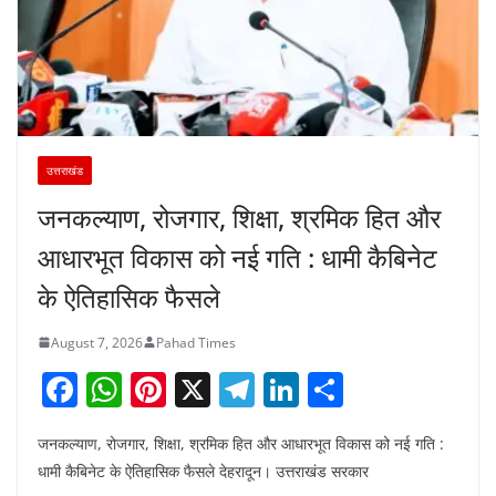
उत्तराखंड
जनकल्याण, रोजगार, शिक्षा, श्रमिक हित और
आधारभूत विकास को नई गति : धामी कैबिनेट
के ऐतिहासिक फैसले
August 7, 2026
Pahad Times
F
W
Pi
X
T
Li
S
a
h
nt
el
n
h
जनकल्याण, रोजगार, शिक्षा, श्रमिक हित और आधारभूत विकास को नई गति :
c
at
er
e
k
ar
धामी कैबिनेट के ऐतिहासिक फैसले देहरादून। उत्तराखंड सरकार
e
s
e
gr
e
e