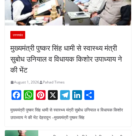
उत्तराखंड
मुख्यमंत्री पुष्कर सिंह धामी से स्वास्थ्य मंत्री
सुबोध उनियाल व विधायक किशोर उपाध्याय ने
की भेंट
August 1, 2026
Pahad Times
F
W
Pi
X
T
Li
S
a
h
nt
el
n
h
मुख्यमंत्री पुष्कर सिंह धामी से स्वास्थ्य मंत्री सुबोध उनियाल व विधायक किशोर
c
at
er
e
k
ar
उपाध्याय ने की भेंट देहरादून –मुख्यमंत्री पुष्कर सिंह
e
s
e
gr
e
e
b
A
st
a
dI