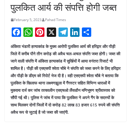
पुलकित आर्य की संपत्ति होगी जब्त
February 5, 2023
Pahad Times
F
W
Pi
X
T
Li
S
a
h
nt
el
n
h
अंकिता भंडारी हत्याकांड के मुख्य आरोपी पुलकित आर्य की हरिद्वार और पौड़ी
c
at
er
e
k
ar
जिले में करीब पौने तीन करोड़ की अवैध चल-अचल संपत्ति जब्त होगी। जब्त की
e
s
e
gr
e
e
जाने वाली संपत्ति में अंकिता हत्याकांड में सुर्खियों में आया वनंतरा रिजार्ट भी
b
A
st
a
dI
शामिल है। पौड़ी की एसएसपी श्वेता चौबे ने संपत्ति को जब्त करने के लिए हरिद्वार
o
p
m
n
और पौड़ी के डीएम को रिपोर्ट भेज दी है। वही एसएसपी श्वेता चौबे ने बताया कि
पुलकित के खिलाफ थाना लक्ष्मणझूला में गैंगस्टर सहित विभिन्न धाराओं में
o
p
मुकदमा दर्ज कर जांच तत्कालीन एसएचओ लैंसडौन मणिभूषण श्रीवास्तव को
k
सौंपी गई थी। पुलिस ने जांच में पाया कि पुलकित ने अपने गैंग के सदस्यों के
साथ मिलकर दोनों जिलों में दो करोड़ 82 लाख 83 हजार 615 रुपये की संपत्ति
अवैध रूप से जुटाई है जो जब्त की जाएंगी.