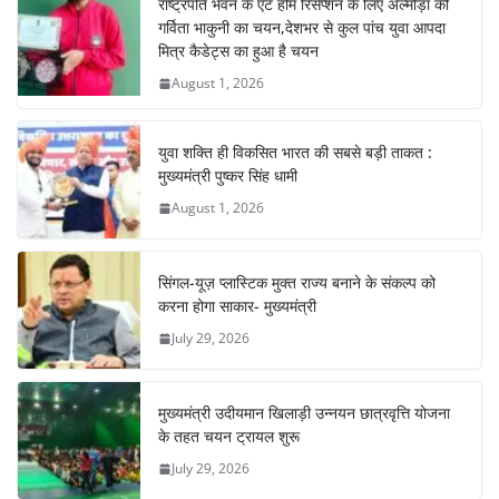
राष्ट्रपति भवन के एट होम रिसेप्शन के लिए अल्मोड़ा की
o
p
m
n
गर्विता भाकुनी का चयन,देशभर से कुल पांच युवा आपदा
o
p
मित्र कैडेट्स का हुआ है चयन
August 1, 2026
k
युवा शक्ति ही विकसित भारत की सबसे बड़ी ताकत :
मुख्यमंत्री पुष्कर सिंह धामी
August 1, 2026
सिंगल-यूज़ प्लास्टिक मुक्त राज्य बनाने के संकल्प को
करना होगा साकार- मुख्यमंत्री
July 29, 2026
मुख्यमंत्री उदीयमान खिलाड़ी उन्नयन छात्रवृत्ति योजना
के तहत चयन ट्रायल शुरू
July 29, 2026