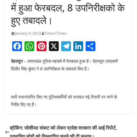
में हुआ फेरबदल, 8 उपनिरीक्षको के
हुए तबादले।
January 9, 2023
Pahad Times
F
W
Pi
X
T
Li
S
a
h
nt
el
n
h
देहरादून
– उत्तराखंड पुलिस महकमे में फेरबदल हुआ है। देहरादून एसएसपी
c
at
er
e
k
ar
दिलीप सिंह कुंवर ने 8 उपनिरीक्षक के तबादले किए हैं।
e
s
e
gr
e
e
b
A
st
a
dI
o
p
m
n
सभी स्थानांतरित किए गए पुलिसकर्मियों को तत्काल नई तैनाती पर जाने के
o
p
निर्देश दिए गए हैं।
k
ब्रेकिंग: जोशीमठ संकट को लेकर प्रदेश सरकार की आई रिपोर्ट,
प्रभावित लोगों को विस्थापित करने की दी सलाह।