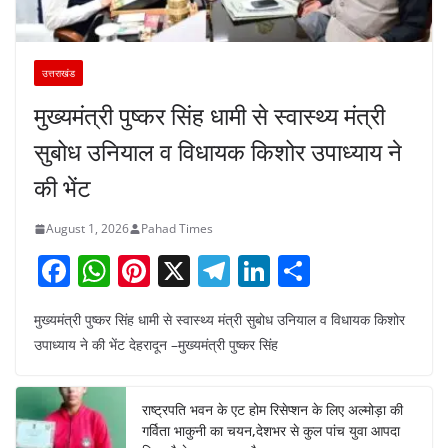
उत्तराखंड
मुख्यमंत्री पुष्कर सिंह धामी से स्वास्थ्य मंत्री
सुबोध उनियाल व विधायक किशोर उपाध्याय ने
की भेंट
August 1, 2026
Pahad Times
F
W
Pi
X
T
Li
S
a
h
nt
el
n
h
मुख्यमंत्री पुष्कर सिंह धामी से स्वास्थ्य मंत्री सुबोध उनियाल व विधायक किशोर
c
at
er
e
k
ar
उपाध्याय ने की भेंट देहरादून –मुख्यमंत्री पुष्कर सिंह
e
s
e
gr
e
e
b
A
st
a
dI
राष्ट्रपति भवन के एट होम रिसेप्शन के लिए अल्मोड़ा की
o
p
m
n
गर्विता भाकुनी का चयन,देशभर से कुल पांच युवा आपदा