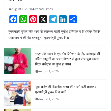
August 1, 2026
Pahad Times
F
W
Pi
X
T
Li
S
a
h
nt
el
n
h
मुख्यमंत्री पुष्कर सिंह धामी से स्वास्थ्य मंत्री सुबोध उनियाल व विधायक किशोर
c
at
er
e
k
ar
उपाध्याय ने की भेंट देहरादून –मुख्यमंत्री पुष्कर सिंह
e
s
e
gr
e
e
b
A
st
a
dI
राष्ट्रपति भवन के एट होम रिसेप्शन के लिए अल्मोड़ा की
o
p
m
n
गर्विता भाकुनी का चयन,देशभर से कुल पांच युवा आपदा
o
p
मित्र कैडेट्स का हुआ है चयन
August 1, 2026
k
युवा शक्ति ही विकसित भारत की सबसे बड़ी ताकत :
मुख्यमंत्री पुष्कर सिंह धामी
August 1, 2026