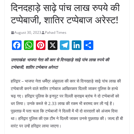
दिनदहाड़े साढ़े पांच लाख रुपये की
टप्पेबाजी, शातिर टप्पेबाज अरेस्ट!
August 30, 2023
Pahad Times
F
W
Pi
X
T
Li
S
a
h
nt
el
n
h
उत्तराखंड! भाजपा नेता की कार से दिनदहाड़े साढ़े पांच लाख रुपये की
c
at
er
e
k
ar
टप्पेबाजी, शातिर टप्पेबाज अरेस्ट!
e
s
e
gr
e
e
b
A
st
a
dI
हरिद्वार – भाजपा नेता धर्मेंद्र अंबूवाला की कार से दिनदहाड़े साढ़े पांच लाख की
टप्पेबाजी करने वाले शातिर टप्पेबाज आखिरकार दिल्ली जाकर पुलिस के हत्थे
o
p
m
n
चढ़ गए। हरिद्वार पुलिस के इनपुट पर दिल्ली क्राइम ब्रांच ने दो टप्पेबाजों को
o
p
धर लिया। उनके कब्जे से 2.33 लाख की रकम भी बरामद कर ली गई है।
k
पूछताछ में पता चला कि टप्पेबाजों ने दिल्ली में भी दो वारदातों को अंजाम दिया
था। हरिद्वार पुलिस की एक टीम ने दिल्ली जाकर उनसे पूछताछ की। जल्द ही बी
वारंट पर उन्हें हरिद्वार लाया जाएगा।