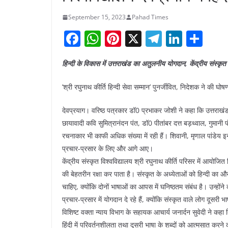
September 15, 2023
Pahad Times
F
W
Pi
X
T
Li
S
a
h
nt
el
n
h
हिन्दी के विकास में उत्तराखंड का अतुलनीय योगदान, केंद्रीय संस्कृत
c
at
er
e
k
ar
e
s
e
gr
e
e
’श्री रघुनाथ कीर्ति हिन्दी सेवा सम्मान’ पुनर्जीवित, निदेशक ने की घोष
b
A
st
a
dI
देवप्रयाग। वरिष्ठ पत्रकार डॉ0 प्रभाकर जोशी ने कहा कि उत्तराखंड 
o
p
m
n
छायावादी कवि सुमित्रानंदन पंत, डॉ0 पीतांबर दत्त बड़थ्वाल, गुमानी प
o
p
रचनाकार भी काफी अधिक संख्या में रही हैं। शिवानी, मृणाल पांडेय इन
k
प्रचार-प्रसार के लिए और आगे आए।
केंद्रीय संस्कृत विश्वविद्यालय श्री रघुनाथ कीर्ति परिसर में आयोजित 
की बेहतरीन रक्षा कर पाता है। संस्कृत के अध्येताओं को हिन्दी का 
चाहिए, क्योंकि दोनों भाषाओं का आपस में घनिष्ठतम संबंध है। उन्होंने
प्रचार-प्रसार में योगदान दे रहे हैं, क्योंकि संस्कृत वाले लोग दूसरी भाषा
विशिष्ट वक्ता न्याय विभाग के सहायक आचार्य जनार्दन सुवेदी ने कहा
हिंदी में परिवर्तनशीलता तथा दूसरी भाषा के शब्दों को आत्मसात करने क