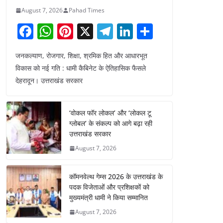
August 7, 2026
Pahad Times
F
W
Pi
X
T
Li
S
a
h
nt
el
n
h
जनकल्याण, रोजगार, शिक्षा, श्रमिक हित और आधारभूत
c
at
er
e
k
ar
विकास को नई गति : धामी कैबिनेट के ऐतिहासिक फैसले
e
s
e
gr
e
e
देहरादून। उत्तराखंड सरकार
b
A
st
a
dI
o
p
m
n
‘वोकल फॉर लोकल’ और ‘लोकल टू
o
p
ग्लोबल’ के संकल्प को आगे बढ़ा रही
उत्तराखंड सरकार
k
August 7, 2026
कॉमनवेल्थ गेम्स 2026 के उत्तराखंड के
पदक विजेताओं और प्रशिक्षकों को
मुख्यमंत्री धामी ने किया सम्मानित
August 7, 2026