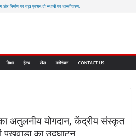
ग और निर्माण पर बड़ा एक्शन,दो स्थानों पर ध्वस्तीकरण,
माण सील
्षा, श्रमिक हित और आधारभूत विकास को नई गति : धामी
सले
कल टू ग्लोबल’ के संकल्प को आगे बढ़ा रही उत्तराखंड
े उत्तराखंड के पदक विजेताओं और प्रशिक्षकों को
सम्मानित
ाखंड क्रीड़ा विश्वविद्यालय गौलापार के निर्माण कार्यों की
शिक्षा
हेल्थ
खेल
मनोरंजन
CONTACT US
ड का अतुलनीय योगदान, केंद्रीय संस्कृत
हिंदी पखवाड़ा का उद्घाटन