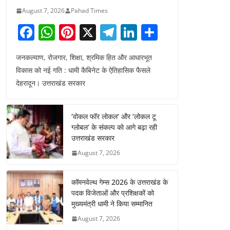
August 7, 2026
Pahad Times
F
W
Pi
X
T
Li
S
a
h
nt
el
n
h
जनकल्याण, रोजगार, शिक्षा, श्रमिक हित और आधारभूत
c
at
er
e
k
ar
विकास को नई गति : धामी कैबिनेट के ऐतिहासिक फैसले
e
s
e
gr
e
e
देहरादून। उत्तराखंड सरकार
b
A
st
a
dI
o
p
m
n
‘वोकल फॉर लोकल’ और ‘लोकल टू
o
p
ग्लोबल’ के संकल्प को आगे बढ़ा रही
उत्तराखंड सरकार
k
August 7, 2026
कॉमनवेल्थ गेम्स 2026 के उत्तराखंड के
पदक विजेताओं और प्रशिक्षकों को
मुख्यमंत्री धामी ने किया सम्मानित
August 7, 2026