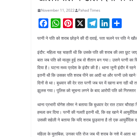
November 11, 2022
Pahad Times
F
W
Pi
X
T
Li
S
a
h
nt
el
n
h
पत्नी ने पति को शराब छोड़ने की दी दवाई, पता चलने पर पति ने खौलत
c
at
er
e
k
ar
e
s
e
gr
e
e
इंदौर: महिला यह चाहती थी कि उसके पति की शराब की लत छूट जाए।
b
A
st
a
dI
बात जब पति को मालूम हुई तब वो शैतान बन गया। उसने पत्नी का सिर
दिया है। घटना मध्य प्रदेश के इंदौर की है। थाना जूनी इंदौर में रह
o
p
m
n
इतनी थी कि उसका पति शराब पीने का आदी था और पत्नी उसे खाने में
o
p
दिनों से था। बुधवार की देर रात पत्नी जब घर में खाना बना रही थी 
k
झुलस गया। पुलिस को सूचना लगने के बाद आरोपी पति को गिरफ्तार 
थाना प्रभारी योगेश तोमर ने बताया कि बुधवार देर रात टावर चौराहा 
हमला कर दिया। पत्नी की गलती इतनी थी, कि वह खाने में आयुर्वेदि
उसकी सहेली ने बताया कि यदि शराब छुड़वाना है तो एक आयुर्वेदिक
महिला के मुताबिक, उनका पति रोज जब भी शराब के नशे में आता था तो