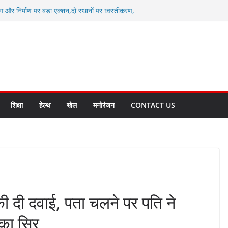
ग और निर्माण पर बड़ा एक्शन,दो स्थानों पर ध्वस्तीकरण,
माण सील
्षा, श्रमिक हित और आधारभूत विकास को नई गति : धामी
सले
कल टू ग्लोबल’ के संकल्प को आगे बढ़ा रही उत्तराखंड
े उत्तराखंड के पदक विजेताओं और प्रशिक्षकों को
सम्मानित
ाखंड क्रीड़ा विश्वविद्यालय गौलापार के निर्माण कार्यों की
शिक्षा
हेल्थ
खेल
मनोरंजन
CONTACT US
की दी दवाई, पता चलने पर पति ने
 का सिर