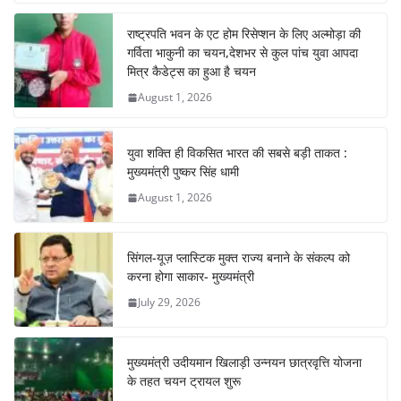
b
A
st
a
dI
राष्ट्रपति भवन के एट होम रिसेप्शन के लिए अल्मोड़ा की
o
p
m
n
गर्विता भाकुनी का चयन,देशभर से कुल पांच युवा आपदा
o
p
मित्र कैडेट्स का हुआ है चयन
August 1, 2026
k
युवा शक्ति ही विकसित भारत की सबसे बड़ी ताकत :
मुख्यमंत्री पुष्कर सिंह धामी
August 1, 2026
सिंगल-यूज़ प्लास्टिक मुक्त राज्य बनाने के संकल्प को
करना होगा साकार- मुख्यमंत्री
July 29, 2026
मुख्यमंत्री उदीयमान खिलाड़ी उन्नयन छात्रवृत्ति योजना
के तहत चयन ट्रायल शुरू