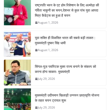
b
A
st
a
dI
राष्ट्रपति भवन के एट होम रिसेप्शन के लिए अल्मोड़ा की
o
p
m
n
गर्विता भाकुनी का चयन,देशभर से कुल पांच युवा आपदा
o
p
मित्र कैडेट्स का हुआ है चयन
August 1, 2026
k
युवा शक्ति ही विकसित भारत की सबसे बड़ी ताकत :
मुख्यमंत्री पुष्कर सिंह धामी
August 1, 2026
सिंगल-यूज़ प्लास्टिक मुक्त राज्य बनाने के संकल्प को
करना होगा साकार- मुख्यमंत्री
July 29, 2026
मुख्यमंत्री उदीयमान खिलाड़ी उन्नयन छात्रवृत्ति योजना
के तहत चयन ट्रायल शुरू
July 29, 2026