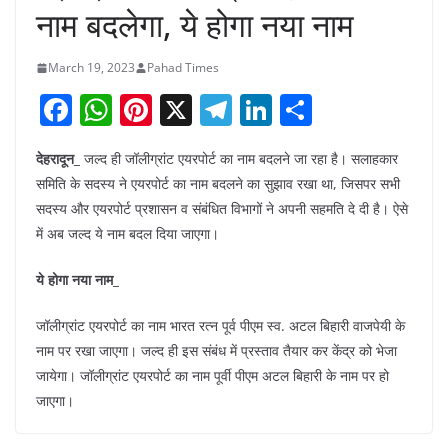
नाम बदलेगा, ये होगा नया नाम
March 19, 2023
Pahad Times
F
W
Pi
X
T
Li
S
a
h
nt
el
n
h
देहरादून_
जल्द ही जॉलीग्रांट एयरपोर्ट का नाम बदलने जा रहा है। सलाहकार
c
at
er
e
k
ar
समिति के सदस्य ने एयरपोर्ट का नाम बदलने का सुझाव रखा था, जिसपर सभी
e
s
e
gr
e
e
सदस्य और एयरपोर्ट प्रशासन व संबंधित विभागों ने अपनी सहमति दे दी है। ऐसे
b
A
st
a
dI
में अब जल्द ये नाम बदल दिया जाएगा।
o
p
m
n
ये होगा नया नाम_
o
p
k
जॉलीग्रांट एयरपोर्ट का नाम भारत रत्न पूर्व पीएम स्व. अटल बिहारी वाजपेयी के
नाम पर रखा जाएगा। जल्द ही इस संबंध में प्रस्ताव तैयार कर केंद्र को भेजा
जायेगा। जॉलीग्रांट एयरपोर्ट का नाम पूर्वी पीएम अटल बिहारी के नाम पर हो
जाएगा।