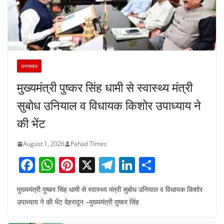
उत्तराखंड
मुख्यमंत्री पुष्कर सिंह धामी से स्वास्थ्य मंत्री
सुबोध उनियाल व विधायक किशोर उपाध्याय ने
की भेंट
August 1, 2026
Pahad Times
F
W
Pi
X
T
Li
S
a
h
nt
el
n
h
मुख्यमंत्री पुष्कर सिंह धामी से स्वास्थ्य मंत्री सुबोध उनियाल व विधायक किशोर
c
at
er
e
k
ar
उपाध्याय ने की भेंट देहरादून –मुख्यमंत्री पुष्कर सिंह
e
s
e
gr
e
e