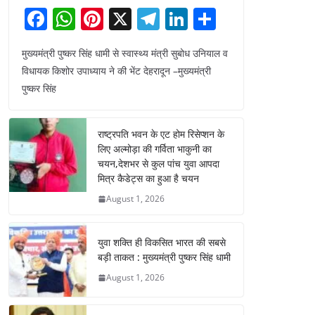
F
W
Pi
X
T
Li
S
a
h
nt
el
n
h
मुख्यमंत्री पुष्कर सिंह धामी से स्वास्थ्य मंत्री सुबोध उनियाल व
c
at
er
e
k
ar
विधायक किशोर उपाध्याय ने की भेंट देहरादून –मुख्यमंत्री
e
s
e
gr
e
e
पुष्कर सिंह
b
A
st
a
dI
o
p
m
n
राष्ट्रपति भवन के एट होम रिसेप्शन के
o
p
लिए अल्मोड़ा की गर्विता भाकुनी का
चयन,देशभर से कुल पांच युवा आपदा
k
मित्र कैडेट्स का हुआ है चयन
August 1, 2026
युवा शक्ति ही विकसित भारत की सबसे
बड़ी ताकत : मुख्यमंत्री पुष्कर सिंह धामी
August 1, 2026