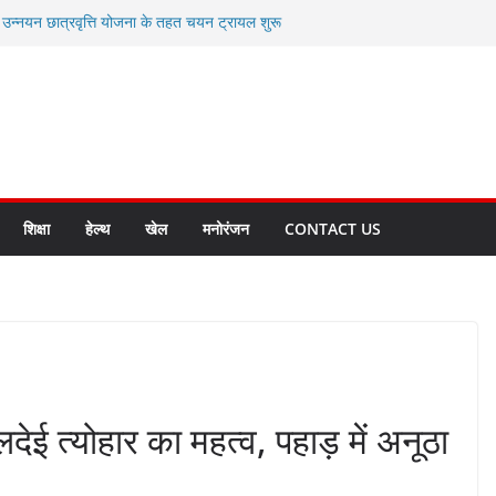
ी उन्नयन छात्रवृत्ति योजना के तहत चयन ट्रायल शुरू
 से स्वास्थ्य मंत्री सुबोध उनियाल व विधायक किशोर
सेप्शन के लिए अल्मोड़ा की गर्विता भाकुनी का
ा आपदा मित्र कैडेट्स का हुआ है चयन
ी सबसे बड़ी ताकत : मुख्यमंत्री पुष्कर सिंह धामी
ाज्य बनाने के संकल्प को करना होगा साकार- मुख्यमंत्री
शिक्षा
हेल्थ
खेल
मनोरंजन
CONTACT US
फूलदेई त्योहार का महत्व, पहाड़ में अनूठा