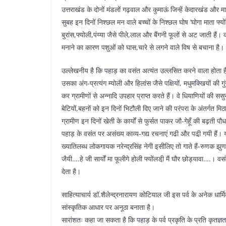
उत्तराखंड के दोनों मंडलों गढ़वाल और कुमाऊं जिन्हें केदारखंड और म
सुबह इन दिनों निश्छल मन वाले बच्चों के निश्छल घोष ‘घोगा माता फ्यों
बुरांस,फ्योली,पंय्या जैसे पीले,लाल और बैंगनी फूलों से अट जाती हैं
मनाने का कारण पशुओं को घास,चारे से लगने वाले विष से बचाना है।
उल्लेखनीय है कि पहाड़ का वसंत अत्यंत उल्लसित करने वाला होता है।
उसका अंग-प्रत्यंग म्योली और हिलांस जैसे पक्षियों, मधुमक्खियों क
कर ग्रामीणों से अन्नादि उपहार प्राप्त करते हैं। वे धियाणियों की स
बेटियों,बहनों को इन दिनों भिटौली दिए जाने की परंपरा के अंतर्गत मि
ग्रामीण इन दिनों खेती के कार्यों से फुर्सत पाकर जौ-गेहूँ की बढ़ती पौ
पहाड़ के वसंत पर असंख्य काव्य-गद्य रचनाएं गढी और पढी़ गयी ह
ख्यातिलब्ध लोकगायक नरेन्द्रसिंह नेगी इसीलिए तो गाते हैं-रुणक झुणक 
जैयी….हे जी सार्यों मा फूलीगे होली फ्योंलडी़ मैं घौर छोड्यावा….। 
देता है।
साहित्याचार्य डॉ.शैलेन्द्रनारायण कोटियाल जी इस पर्व के अनेक ध
सांस्कृतिक आधार पर अनूठा बनाता है।
सारांशतः कहा जा सकता है कि पहाड़ के पर्व प्रकृति के प्रति कृतज्ञत