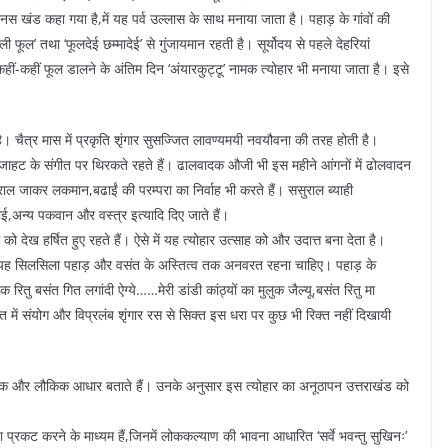
ानस खंड कहा गया है,में यह पर्व उल्लास के साथ मनाया जाता है। पहाड़ के गांवों की
ली फूल’ तथा ‘फूलदेई छम्मादेई’ से गुंजायमान रहती है। सूर्योदय से पहले देहरियां
। कहीं-कहीं फूल डालने के अंतिम दिन ‘अंयारकुट्टू’ नामक त्योहार भी मनाया जाता है। इसे
 चैत्र मास में प्रकृति शृंगार सुसज्जित लावण्यमयी नवयौवना की तरह होती है।
ी गुंजाहट के संगीत पर थिरकते रहते हैं। ढालवादक औजी भी इस महीने आंगनों में ढोलवादन
सुराल जाकर लकमान,बढाईं की परम्परा का निर्वाह भी करते हैं। ससुराल ब्याही
ठाई,अन्य पकवान और वस्त्र इत्यादि दिए जाते हैं।
ध को देख हर्षित हुए रहते हैं। ऐसे में यह त्योहार उत्साह को और उदात्त बना देता है।
ैं। यह सिलसिला पहाड़ और वसंत के अस्तित्व तक अनवरत रहना चाहिए। पहाड़ के
रितु बसंत गित लगांदी ऐग्ये……मेरी डांडी कांठ्यों का मुलुक जैल्यू,बसंत रितु मा
वसंत में संयोग और विप्रलंब शृंगार रस से सिक्त इस धरा पर कुछ भी रिक्त नहीं दिखायी
ार्मिक और लौकिक आधार बताते हैं। उनके अनुसार इस त्योहार का अनूठापन उत्तराखंड को
ा प्रकट करने के माध्यम हैं,जिनमें लोककल्याण की भावना आधारित ‘सर्वे भवन्तु सुखिनः’