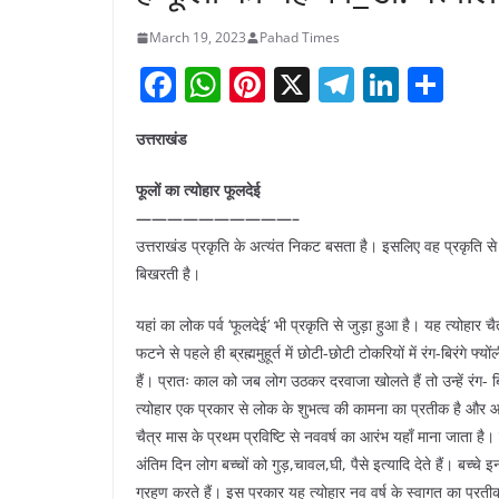
March 19, 2023
Pahad Times
F
W
Pi
X
T
Li
S
a
h
nt
el
n
h
उत्तराखंड
c
at
er
e
k
ar
e
s
e
gr
e
e
फूलों का त्योहार फूलदेई
b
A
st
a
dI
——————————–
उत्तराखंड प्रकृति के अत्यंत निकट बसता है। इसलिए वह प्रकृति से घ
o
p
m
n
बिखरती है।
o
p
k
यहां का लोक पर्व ‘फूलदेई’ भी प्रकृति से जुड़ा हुआ है। यह त्योहार चै
फटने से पहले ही ब्रह्ममुहूर्त में छोटी-छोटी टोकरियों में रंग-बिरंगे फ्
हैं। प्रातः काल को जब लोग उठकर दरवाजा खोलते हैं तो उन्हें रंग- ब
त्योहार एक प्रकार से लोक के शुभत्व की कामना का प्रतीक है और आपस
चैत्र मास के प्रथम प्रविष्टि से नववर्ष का आरंभ यहाँ माना जाता है। 
अंतिम दिन लोग बच्चों को गुड़,चावल,घी, पैसे इत्यादि देते हैं। बच्च
ग्रहण करते हैं। इस प्रकार यह त्योहार नव वर्ष के स्वागत का प्रती