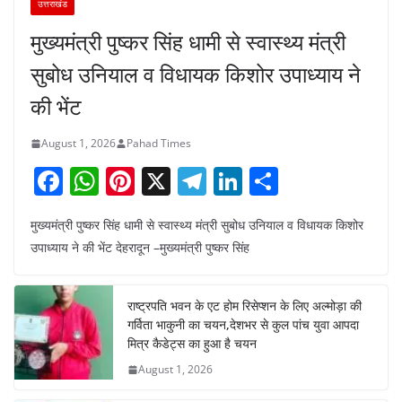
उत्तराखंड
मुख्यमंत्री पुष्कर सिंह धामी से स्वास्थ्य मंत्री
सुबोध उनियाल व विधायक किशोर उपाध्याय ने
की भेंट
August 1, 2026
Pahad Times
F
W
Pi
X
T
Li
S
a
h
nt
el
n
h
मुख्यमंत्री पुष्कर सिंह धामी से स्वास्थ्य मंत्री सुबोध उनियाल व विधायक किशोर
c
at
er
e
k
ar
उपाध्याय ने की भेंट देहरादून –मुख्यमंत्री पुष्कर सिंह
e
s
e
gr
e
e
b
A
st
a
dI
राष्ट्रपति भवन के एट होम रिसेप्शन के लिए अल्मोड़ा की
o
p
m
n
गर्विता भाकुनी का चयन,देशभर से कुल पांच युवा आपदा
o
p
मित्र कैडेट्स का हुआ है चयन
August 1, 2026
k