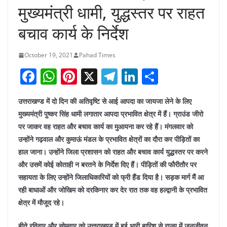
मुख्यमंत्री धामी, युद्धस्तर पर राहत
बचाव कार्य के निर्देश
October 19, 2021
Pahad Times
F
W
Pi
X
T
Li
S
a
h
nt
el
n
h
उत्तराखण्ड में दो दिन की अतिवृष्टि से आई आपदा का जायजा लेने के लिए
c
at
er
e
k
ar
मुख्यमंत्री पुष्कर सिंह धामी लगातार आपदा प्रभावित क्षेत्र में हैं। ग्राउंड जीरो
e
s
e
gr
e
e
पर जाकर वह राहत और बचाव कार्य का मुआयना कर रहे हैं। मंगलवार को
b
A
st
a
dI
उन्होंने गढ़वाल और कुमाऊं मंडल के प्रभावित क्षेत्रों का दौरा कर पीड़ितों का
o
p
m
n
हाल जाना। उन्होंने जिला प्रशासन को राहत और बचाव कार्य युद्धस्तर पर करने
और उसमें कोई कोताही न बरतने के निर्देश दिए हैं। पीड़ितों की फौरीतौर पर
o
p
सहायता के लिए उन्होंने जिलाधिकारियों को फ्री हैंड दिया है। सड़क मार्ग मैं आ
k
रही बाधाओं और जोखिम को दरकिनार कर देर रात तक वह हल्द्वानी के प्रभावित
क्षेत्र में मौजूद रहे।
बीते रविवार और सोमवार को उत्तराखण्ड में हुई भारी बारिश से राज्य में जनजीवन