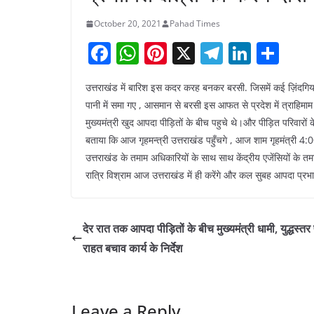
October 20, 2021
Pahad Times
F
W
Pi
X
T
Li
S
a
h
nt
el
n
h
उत्तराखंड में बारिश इस कदर करह बनकर बरसी. जिसमें कई ज़िंदगिय
c
at
er
e
k
ar
पानी में समा गए , आसमान से बरसी इस आफत से प्रदेश में त्राहिम
e
s
e
gr
e
e
मुख्यमंत्री खुद आपदा पीड़ितों के बीच पहुचे थे।और पीड़ित परिवारों के
b
A
st
a
dI
बताया कि आज गृहमन्त्री उत्तराखंड पहुँचगे , आज शाम गृहमंत्री 4:00
o
p
m
n
उत्तराखंड के तमाम अधिकारियों के साथ साथ केंद्रीय एजेंसियों के तमा
रात्रि विश्राम आज उत्तराखंड में ही करेंगे और कल सुबह आपदा प्रभावित 
o
p
k
देर रात तक आपदा पीड़ितों के बीच मुख्यमंत्री धामी, युद्धस्तर
राहत बचाव कार्य के निर्देश
Leave a Reply