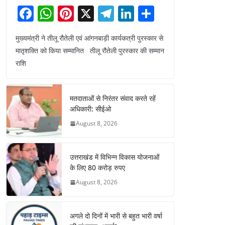
F
W
Pi
X
T
Li
S
a
h
nt
el
n
h
मुख्यमंत्री ने तीलू रौतेली एवं आंगनबाड़ी कार्यकत्री पुरस्कार से
c
at
er
e
k
ar
मातृशक्ति को किया सम्मानित तीलू रौतेली पुरस्कार की सम्मान
e
s
e
gr
e
e
राशि
b
A
st
a
dI
o
p
m
n
मतदाताओं से निरंतर संवाद करते रहें
o
p
अधिकारी: सीईओ
k
August 8, 2026
उत्तराखंड में विभिन्न विकास योजनाओं
के लिए 80 करोड़ रुपए
August 8, 2026
अगले दो दिनों में भारी से बहुत भारी वर्षा