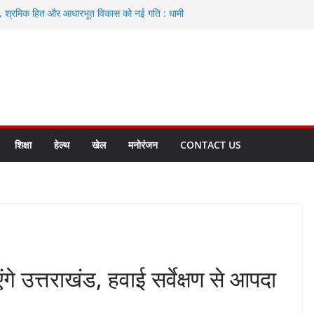
ा, श्रमिक हित और आधारभूत विकास को नई गति : धामी
े
एवं आंगनबाड़ी कार्यकत्री पुरस्कार से मातृशक्ति को किया
द करते रहें अधिकारी: सीईओ
कास योजनाओं के लिए 80 करोड़ रुपए
हुत भारी वर्षा की संभावना, अलर्ट!
शिक्षा
हेल्थ
खेल
मनोरंजन
CONTACT US
 उत्तराखंड, हवाई सर्वेक्षण से आपदा