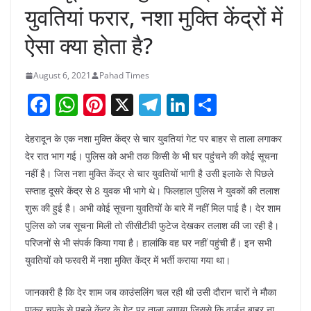
युवतियां फरार, नशा मुक्ति केंद्रों में
ऐसा क्या होता है?
August 6, 2021
Pahad Times
F
W
Pi
X
T
Li
S
a
h
nt
el
n
h
देहरादून के एक नशा मुक्ति केंद्र से चार युवतियां गेट पर बाहर से ताला लगाकर
c
at
er
e
k
ar
देर रात भाग गई। पुलिस को अभी तक किसी के भी घर पहुंचने की कोई सूचना
e
s
e
gr
e
e
नहीं है। जिस नशा मुक्ति केंद्र से चार युवतियों भागी है उसी इलाके से पिछले
b
A
st
a
dI
सप्ताह दूसरे केंद्र से 8 युवक भी भागे थे। फिलहाल पुलिस ने युवकों की तलाश
o
p
m
n
शुरू की हुई है। अभी कोई सूचना युवतियों के बारे में नहीं मिल पाई है। देर शाम
पुलिस को जब सूचना मिली तो सीसीटीवी फुटेज देखकर तलाश की जा रही है।
o
p
परिजनों से भी संपर्क किया गया है। हालांकि वह घर नहीं पहुंची हैं। इन सभी
k
युवतियों को फरवरी में नशा मुक्ति केंद्र में भर्ती कराया गया था।
जानकारी है कि देर शाम जब काउंसलिंग चल रही थी उसी दौरान चारों ने मौका
पाकर चुपके से पहले केंद्र के गेट पर ताला लगाया जिससे कि वार्डन बाहर ना