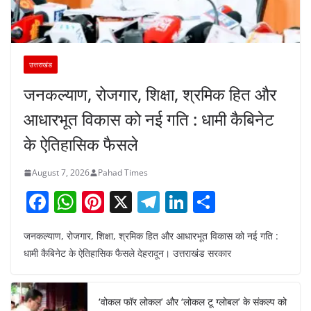
उत्तराखंड
जनकल्याण, रोजगार, शिक्षा, श्रमिक हित और
आधारभूत विकास को नई गति : धामी कैबिनेट
के ऐतिहासिक फैसले
August 7, 2026
Pahad Times
F
W
Pi
X
T
Li
S
a
h
nt
el
n
h
जनकल्याण, रोजगार, शिक्षा, श्रमिक हित और आधारभूत विकास को नई गति :
c
at
er
e
k
ar
धामी कैबिनेट के ऐतिहासिक फैसले देहरादून। उत्तराखंड सरकार
e
s
e
gr
e
e
b
A
st
a
dI
‘वोकल फॉर लोकल’ और ‘लोकल टू ग्लोबल’ के संकल्प को