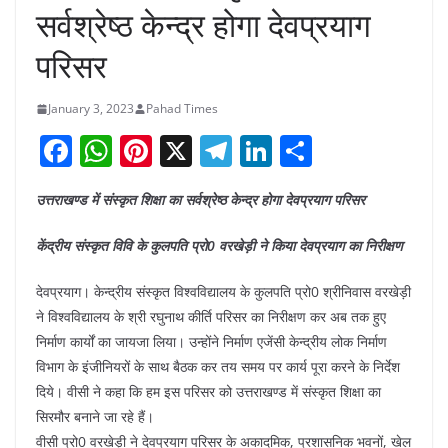
सर्वश्रेष्ठ केन्द्र होगा देवप्रयाग
परिसर
January 3, 2023
Pahad Times
F
W
Pi
X
T
Li
S
a
h
nt
el
n
h
उत्तराखण्ड में संस्कृत शिक्षा का सर्वश्रेष्ठ केन्द्र होगा देवप्रयाग परिसर
c
at
er
e
k
ar
e
s
e
gr
e
e
केंद्रीय संस्कृत विवि के कुलपति प्रो0 वरखेड़ी ने किया देवप्रयाग का निरीक्षण
b
A
st
a
dI
देवप्रयाग। केन्द्रीय संस्कृत विश्वविद्यालय के कुलपति प्रो0 श्रीनिवास वरखेड़ी
o
p
m
n
ने विश्वविद्यालय के श्री रघुनाथ कीर्ति परिसर का निरीक्षण कर अब तक हुए
o
p
निर्माण कार्यों का जायजा लिया। उन्होंने निर्माण एजेंसी केन्द्रीय लोक निर्माण
k
विभाग के इंजीनियरों के साथ बैठक कर तय समय पर कार्य पूरा करने के निर्देश
दिये। वीसी ने कहा कि हम इस परिसर को उत्तराखण्ड में संस्कृत शिक्षा का
सिरमौर बनाने जा रहे हैं।
वीसी प्रो0 वरखेड़ी ने देवप्रयाग परिसर के अकादमिक, प्रशासनिक भवनों, खेल