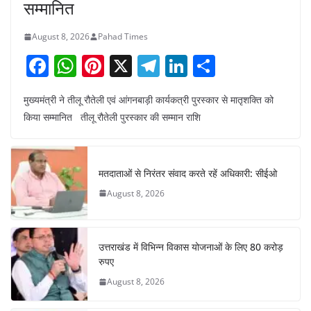
सम्मानित
August 8, 2026
Pahad Times
F
W
Pi
X
T
Li
S
a
h
nt
el
n
h
मुख्यमंत्री ने तीलू रौतेली एवं आंगनबाड़ी कार्यकत्री पुरस्कार से मातृशक्ति को
c
at
er
e
k
ar
किया सम्मानित तीलू रौतेली पुरस्कार की सम्मान राशि
e
s
e
gr
e
e
b
A
st
a
dI
o
p
m
n
मतदाताओं से निरंतर संवाद करते रहें अधिकारी: सीईओ
o
p
August 8, 2026
k
उत्तराखंड में विभिन्न विकास योजनाओं के लिए 80 करोड़
रुपए
August 8, 2026