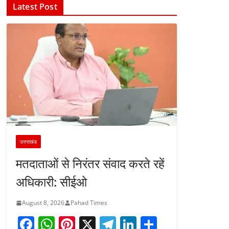
Latest Post
उत्तराखंड
मतदाताओं से निरंतर संवाद करते रहें
अधिकारी: सीईओ
August 8, 2026
Pahad Times
F
W
Pi
X
T
Li
S