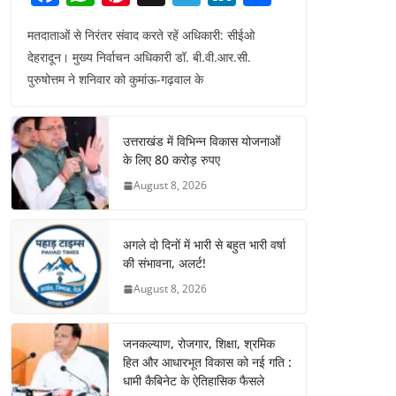
a
h
nt
el
n
h
मतदाताओं से निरंतर संवाद करते रहें अधिकारी: सीईओ
c
at
er
e
k
ar
देहरादून। मुख्य निर्वाचन अधिकारी डॉ. बी.वी.आर.सी.
e
s
e
gr
e
e
पुरुषोत्तम ने शनिवार को कुमांऊ-गढ़वाल के
b
A
st
a
dI
o
p
m
n
उत्तराखंड में विभिन्न विकास योजनाओं
o
p
के लिए 80 करोड़ रुपए
k
August 8, 2026
अगले दो दिनों में भारी से बहुत भारी वर्षा
की संभावना, अलर्ट!
August 8, 2026
जनकल्याण, रोजगार, शिक्षा, श्रमिक
हित और आधारभूत विकास को नई गति :
धामी कैबिनेट के ऐतिहासिक फैसले