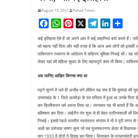
August 15, 2021
Pahad Times
F
W
Pi
X
T
Li
S
a
h
nt
el
n
h
कई इतिहास ऐसे हैं जो अपने आप में कई कहानियां बयां करते हैं। पा
c
at
er
e
k
ar
को महत्व नहीं दिया और यही वजह है कि आज आम लोगों को इसकी जानक
e
s
e
gr
e
e
पाकिस्तान स्थापना के आंदोलन में सक्रिय भूमिका निभाई थी। वह पाक
b
A
st
a
dI
लेकर वहां की महिला सुधार के लिए महत्वपूर्ण काम भी किया। पाकि
o
p
m
n
अब जानिए आख़िर किस्सा क्या था
o
p
k
पढ़ने सुनने में भले ही अजीब लगे लेकिन यह सच है कि कुमाऊं की यु
उत्तराखंड के 1 जिले अल्मोड़ा के पंत परिवार में हुआ था उनके पिता ड
कर क्रिश्चियन धर्म अपना लिया था। जानकार यह भी बताते हैं कि अ
बहिष्कार कर दिया। आईरीन पंत शुरू से ही बेहद प्रतिभाशाली थी लिय
निभाई। इससे पहले भारतीय स्वतंत्रता संग्राम में भी वे पूरी लगन स
अली का उत्तेजक भाषण सुना जो तब मुजफ्फरनगर क्षेत्र से विधायक थ
सन् 1933 में दोनों ने विवाह कर लिया। लियाकत के प्रधानमंत्री बनन