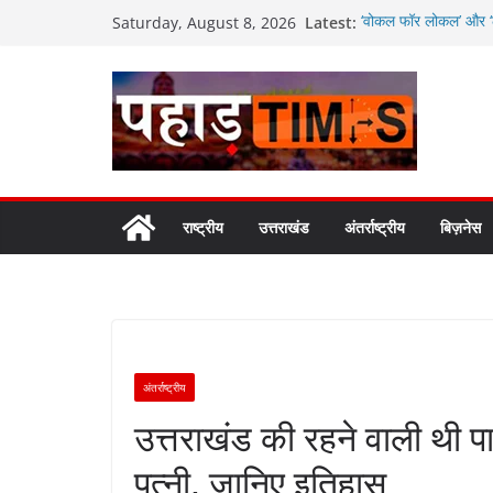
Skip
Latest:
‘वोकल फॉर लोकल’ और ‘लो
Saturday, August 8, 2026
to
सरकार
मतदाताओं से निरंतर संव
content
उत्तराखंड में विभिन्न 
अगले दो दिनों में भारी से
जनकल्याण, रोजगार, शिक
कैबिनेट के ऐतिहासिक फै
राष्ट्रीय
उत्तराखंड
अंतर्राष्ट्रीय
बिज़नेस
अंतर्राष्ट्रीय
उत्तराखंड की रहने वाली थी पा
पत्नी, जानिए इतिहास