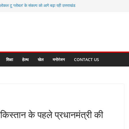
कल टू ग्लोबल’ के संकल्प को आगे बढ़ा रही उत्तराखंड
ाद करते रहें अधिकारी: सीईओ
विकास योजनाओं के लिए 80 करोड़ रुपए
 बहुत भारी वर्षा की संभावना, अलर्ट!
्षा, श्रमिक हित और आधारभूत विकास को नई गति : धामी
सले
शिक्षा
हेल्थ
खेल
मनोरंजन
CONTACT US
किस्तान के पहले प्रधानमंत्री की