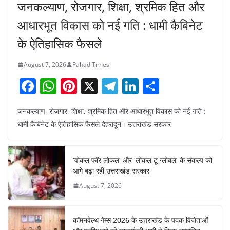
जनकल्याण, रोजगार, शिक्षा, श्रमिक हित और
आधारभूत विकास को नई गति : धामी कैबिनेट
के ऐतिहासिक फैसले
August 7, 2026
Pahad Times
F
W
Pi
X
T
Li
S
a
h
nt
el
n
h
जनकल्याण, रोजगार, शिक्षा, श्रमिक हित और आधारभूत विकास को नई गति :
c
at
er
e
k
ar
धामी कैबिनेट के ऐतिहासिक फैसले देहरादून। उत्तराखंड सरकार
e
s
e
gr
e
e
b
A
st
a
dI
‘वोकल फॉर लोकल’ और ‘लोकल टू ग्लोबल’ के संकल्प को
o
p
m
n
आगे बढ़ा रही उत्तराखंड सरकार
o
p
August 7, 2026
k
कॉमनवेल्थ गेम्स 2026 के उत्तराखंड के पदक विजेताओं