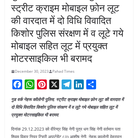
स्ट्रीट क्राइम मोबाइल फ़ोन लूट
की वारदात में दो विधि विवादित
किशोर पुलिस संरक्षण में व लूटे गये
मोबाइल सहित लूट में प्रयुक्त
मोटरसाइकिल भी बरामद
December 30, 2023
Pahad Times
F
W
Pi
X
T
Li
S
a
h
nt
el
n
h
गुड वर्क नेहरू कॉलोनी पुलिस, स्ट्रीट क्राइम मोबाइल फ़ोन लूट की वारदात में
c
at
er
e
k
ar
दो विधि विवादित किशोर पुलिस संरक्षण में व लूटे गये मोबाइल सहित लूट में
e
s
e
gr
e
e
प्रयुक्त मोटरसाइकिल भी बरामद
b
A
st
a
dI
दिनांक 29.12.2023 को वीरेन्द्र सिंह नेगी पुत्र धन सिंह नेगी वर्तमान पता
o
p
m
n
शिवम विहार नियर टिहरी अपार्टमेंट c/o आशीष नेगी, नेहरू कालोनी देहरादून