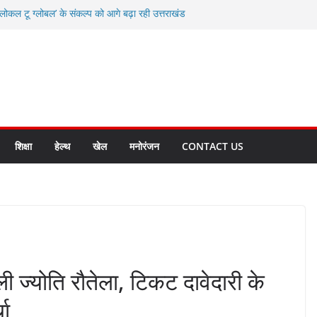
कल टू ग्लोबल’ के संकल्प को आगे बढ़ा रही उत्तराखंड
ाद करते रहें अधिकारी: सीईओ
विकास योजनाओं के लिए 80 करोड़ रुपए
 बहुत भारी वर्षा की संभावना, अलर्ट!
्षा, श्रमिक हित और आधारभूत विकास को नई गति : धामी
सले
शिक्षा
हेल्थ
खेल
मनोरंजन
CONTACT US
मिली ज्योति रौतेला, टिकट दावेदारी के
चा