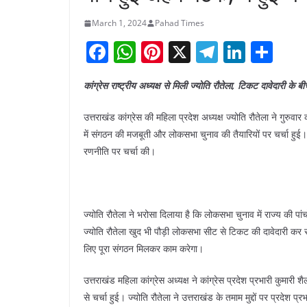
March 1, 2024
Pahad Times
F
W
Pi
X
T
Li
S
a
h
nt
el
n
h
कांग्रेस राष्ट्रीय अध्यक्ष से मिली ज्योति रौतेला, टिकट दावेदारी के ब
c
at
er
e
k
ar
e
s
e
gr
e
e
उत्तराखंड कांग्रेस की महिला प्रदेश अध्यक्ष ज्योति रौतेला ने गुरुवार
b
A
st
a
dI
में संगठन की मजबूती और लोकसभा चुनाव की तैयारियों पर चर्चा हुई।
रणनीति पर चर्चा की।
o
p
m
n
o
p
k
ज्योति रौतेला ने भरोसा दिलाया है कि लोकसभा चुनाव में राज्य की प
ज्योति रौतेला खुद भी पौड़ी लोकसभा सीट से टिकट की दावेदारी कर रही 
लिए पूरा संगठन मिलकर काम करेगा।
उत्तराखंड महिला कांग्रेस अध्यक्ष ने कांग्रेस प्रदेश प्रभारी कुमार
से चर्चा हुई। ज्योति रौतेला ने उत्तराखंड के तमाम मुद्दों पर प्रदेश 