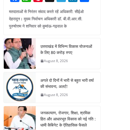
a
h
nt
el
n
h
मतदाताओं से निरंतर संवाद करते रहें अधिकारी: सीईओ
c
at
er
e
k
ar
देहरादून। मुख्य निर्वाचन अधिकारी डॉ. बी.वी.आर.सी.
e
s
e
gr
e
e
पुरुषोत्तम ने शनिवार को कुमांऊ-गढ़वाल के
b
A
st
a
dI
o
p
m
n
उत्तराखंड में विभिन्न विकास योजनाओं
o
p
के लिए 80 करोड़ रुपए
k
August 8, 2026
अगले दो दिनों में भारी से बहुत भारी वर्षा
की संभावना, अलर्ट!
August 8, 2026
जनकल्याण, रोजगार, शिक्षा, श्रमिक
हित और आधारभूत विकास को नई गति :
धामी कैबिनेट के ऐतिहासिक फैसले