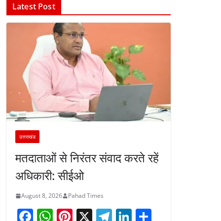
Latest Post
उत्तराखंड
मतदाताओं से निरंतर संवाद करते रहें
अधिकारी: सीईओ
August 8, 2026
Pahad Times
F
W
Pi
X
T
Li
S