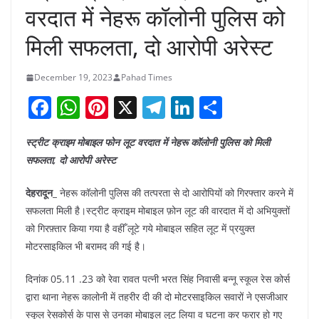
वरदात में नेहरू कॉलोनी पुलिस को
मिली सफलता, दो आरोपी अरेस्ट
December 19, 2023
Pahad Times
F
W
Pi
X
T
Li
S
a
h
nt
el
n
h
स्ट्रीट क्राइम मोबाइल फोन लूट वरदात में नेहरू कॉलोनी पुलिस को मिली
c
at
er
e
k
ar
सफलता, दो आरोपी अरेस्ट
e
s
e
gr
e
e
b
A
st
a
dI
देहरादून_
नेहरू कॉलोनी पुलिस की तत्परता से दो आरोपियों को गिरफ्तार करने में
सफलता मिली है।स्ट्रीट क्राइम मोबाइल फ़ोन लूट की वारदात में दो अभियुक्तों
o
p
m
n
को गिरफ़्तार किया गया है वहीँ लूटे गये मोबाइल सहित लूट में प्रयुक्त
o
p
मोटरसाइकिल भी बरामद की गई है।
k
दिनांक 05.11 .23 को रेवा रावत पत्नी भरत सिंह निवासी बन्नू स्कूल रेस कोर्स
द्वारा थाना नेहरू कालोनी में तहरीर दी की दो मोटरसाइकिल सवारों ने एसजीआर
स्कूल रेसकोर्स के पास से उनका मोबाइल लूट लिया व घटना कर फरार हो गए