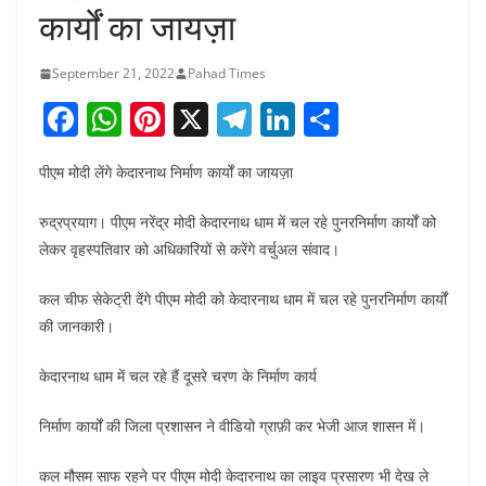
कार्यों का जायज़ा
September 21, 2022
Pahad Times
F
W
Pi
X
T
Li
S
a
h
nt
el
n
h
पीएम मोदी लेंगे केदारनाथ निर्माण कार्यों का जायज़ा
c
at
er
e
k
ar
e
s
e
gr
e
e
रुद्रप्रयाग। पीएम नरेंद्र मोदी केदारनाथ धाम में चल रहे पुनरनिर्माण कार्यों को
b
A
st
a
dI
लेकर वृहस्पतिवार को अधिकारियों से करेंगे वर्चुअल संवाद।
o
p
m
n
कल चीफ सेकेट्री देंगे पीएम मोदी को केदारनाथ धाम में चल रहे पुनरनिर्माण कार्यों
o
p
की जानकारी।
k
केदारनाथ धाम में चल रहे हैं दूसरे चरण के निर्माण कार्य
निर्माण कार्यों की जिला प्रशासन ने वीडियो ग्राफ़ी कर भेजी आज शासन में।
कल मौसम साफ रहने पर पीएम मोदी केदारनाथ का लाइव प्रसारण भी देख ले