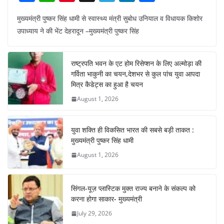
a
h
nt
el
n
h
मुख्यमंत्री पुष्कर सिंह धामी से स्वास्थ्य मंत्री सुबोध उनियाल व विधायक किशोर
c
at
er
e
k
ar
उपाध्याय ने की भेंट देहरादून –मुख्यमंत्री पुष्कर सिंह
e
s
e
gr
e
e
b
A
st
a
dI
राष्ट्रपति भवन के एट होम रिसेप्शन के लिए अल्मोड़ा की
o
p
m
n
गर्विता भाकुनी का चयन,देशभर से कुल पांच युवा आपदा
o
p
मित्र कैडेट्स का हुआ है चयन
August 1, 2026
k
युवा शक्ति ही विकसित भारत की सबसे बड़ी ताकत :
मुख्यमंत्री पुष्कर सिंह धामी
August 1, 2026
सिंगल-यूज़ प्लास्टिक मुक्त राज्य बनाने के संकल्प को
करना होगा साकार- मुख्यमंत्री
July 29, 2026