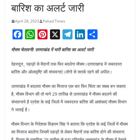
बारिश का अलर्ट जारी
April 28, 2023
Pahad Times
F
W
Pi
X
T
Li
S
a
h
nt
el
n
h
मौसम चेतावनी! उत्तराखंड में भारी बारिश का अलर्ट जारी
c
at
er
e
k
ar
e
s
e
gr
e
e
देहरादून_ पहाड़ो से मैदानों तक फिर बदलेगा मौसम।उत्तराखण्ड में जबरदस्त
b
A
st
a
dI
बारिश और ओलावृष्टि की संभावनाएं।लोगो से सतर्क रहने की अपील।
o
p
m
n
उत्तराखंड में बदलता मौसम का मिजाज एक बार फिर चिंता का सबब बन सकता
o
p
है, मौसम विभाग की तो माने 29 तारीख से उत्तराखंड में मौसम बदलने की
k
संभावनाये है प्रदेश के कई जिलो में जबरदस्त बारिश की आशंकाएं मौसम विभाग
ने जताई है।
मौसम विभाग के निदेशक विक्रम सिंह ने बताया कि प्रदेश के कई जिलों में मौसम
का मिजाज बदलेगा जिसमें पहाड़ों से लेकर मैदानों तक बारिश होने की संभावना
है, विभाग के मुताबिक 29 तारीख से बड़ा परिवर्तन उत्तराखंड के मौसम में देखने