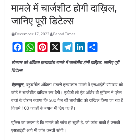
मामले में चार्जशीट होगी दाख़िल,
जानिए पूरी डिटेल्स
December 17, 2022
Pahad Times
F
W
Pi
X
T
Li
S
a
h
nt
el
n
h
सोमवार को अंकिता हत्याकांड मामले में चार्जशीट होगी दाख़िल, जानिए पूरी
c
at
er
e
k
ar
डिटेल्स
e
s
e
gr
e
e
b
A
st
a
dI
देहरादून_
बहुचर्चित अंकिता भंडारी हत्याकांड मामले में एसआईटी सोमवार को
कोर्ट में चार्जशीट दाखिल कर देगी। एडीजी लॉ एंड ऑर्डर वी मुर्गेशन ने प्रेस
o
p
m
n
वार्ता के दौरान बताया कि 500 पेज की चार्जशीट को दाखिल किया जा रहा है
o
p
जिसमें 100 गवाहों के बयान भी लिए गए हैं।
k
पुलिस का कहना है कि मामले की जांच हो चुकी है, जो जांच बाकी है उसकी
एसआईटी आगे भी जांच करती रहेगी।