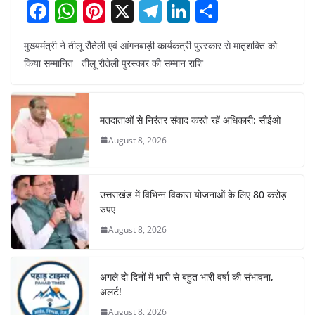
F
W
Pi
X
T
Li
S
a
h
nt
el
n
h
मुख्यमंत्री ने तीलू रौतेली एवं आंगनबाड़ी कार्यकत्री पुरस्कार से मातृशक्ति को
c
at
er
e
k
ar
किया सम्मानित तीलू रौतेली पुरस्कार की सम्मान राशि
e
s
e
gr
e
e
b
A
st
a
dI
o
p
m
n
मतदाताओं से निरंतर संवाद करते रहें अधिकारी: सीईओ
o
p
August 8, 2026
k
उत्तराखंड में विभिन्न विकास योजनाओं के लिए 80 करोड़
रुपए
August 8, 2026
अगले दो दिनों में भारी से बहुत भारी वर्षा की संभावना,
अलर्ट!
August 8, 2026