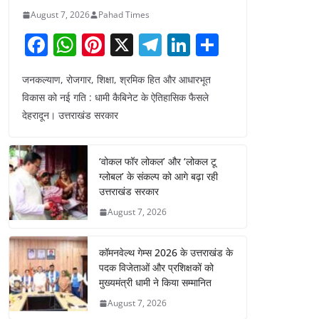
August 7, 2026
Pahad Times
F
W
Pi
X
T
Li
S
a
h
nt
el
n
h
जनकल्याण, रोजगार, शिक्षा, श्रमिक हित और आधारभूत
c
at
er
e
k
ar
विकास को नई गति : धामी कैबिनेट के ऐतिहासिक फैसले
e
s
e
gr
e
e
देहरादून। उत्तराखंड सरकार
b
A
st
a
dI
o
p
m
n
‘वोकल फॉर लोकल’ और ‘लोकल टू
o
p
ग्लोबल’ के संकल्प को आगे बढ़ा रही
उत्तराखंड सरकार
k
August 7, 2026
कॉमनवेल्थ गेम्स 2026 के उत्तराखंड के
पदक विजेताओं और प्रशिक्षकों को
मुख्यमंत्री धामी ने किया सम्मानित
August 7, 2026