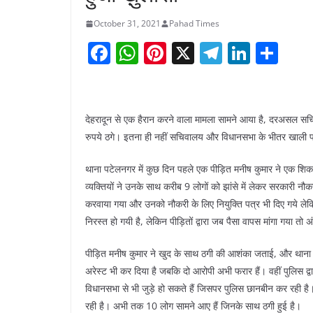
October 31, 2021
Pahad Times
F
W
Pi
X
T
Li
S
a
h
nt
el
n
h
c
at
er
e
k
ar
e
s
e
gr
e
e
देहरादून से एक हैरान करने वाला मामला सामने आया है, दरअसल सचि
b
A
st
a
dI
रुपये ठगे। इतना ही नहीं सचिवालय और विधानसभा के भीतर खाली पड़े 
o
p
m
n
थाना पटेलनगर में कुछ दिन पहले एक पीड़ित मनीष कुमार ने एक शिक
o
p
व्यक्तियों ने उनके साथ करीब 9 लोगों को झांसे में लेकर सरकारी नौ
k
करवाया गया और उनको नौकरी के लिए नियुक्ति पत्र भी दिए गये लेकि
निरस्त हो गयी है, लेकिन पीड़ितों द्वारा जब पैसा वापस मांगा गया त
पीड़ित मनीष कुमार ने खुद के साथ ठगी की आशंका जताई, और थाना प
अरेस्ट भी कर दिया है जबकि दो आरोपी अभी फरार हैं। वहीं पुलिस द्
विधानसभा से भी जुड़े हो सकते हैं जिसपर पुलिस छानबीन कर रही है। 
रही है। अभी तक 10 लोग सामने आए हैं जिनके साथ ठगी हुई है।