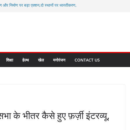
ग और निर्माण पर बड़ा एक्शन,दो स्थानों पर ध्वस्तीकरण,
माण सील
्षा, श्रमिक हित और आधारभूत विकास को नई गति : धामी
सले
कल टू ग्लोबल’ के संकल्प को आगे बढ़ा रही उत्तराखंड
े उत्तराखंड के पदक विजेताओं और प्रशिक्षकों को
सम्मानित
ाखंड क्रीड़ा विश्वविद्यालय गौलापार के निर्माण कार्यों की
शिक्षा
हेल्थ
खेल
मनोरंजन
CONTACT US
के भीतर कैसे हुए फ़र्ज़ी इंटरव्यू,